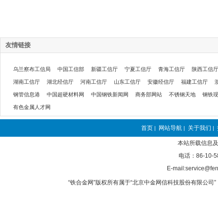
友情链接
乌兰察布工信局
中国工信部
新疆工信厅
宁夏工信厅
青海工信厅
陕西工信
湖南工信厅
湖北经信厅
河南工信厅
山东工信厅
安徽经信厅
福建工信厅
钢管信息港
中国超硬材料网
中国钢铁新闻网
商务部网站
不锈钢天地
钢铁
有色金属人才网
首页
网站导航
关于我们
|
|
|
本站所载信息及
电话：86-10-5
E-mail:service@fer
“铁合金网”版权所有属于“北京中金网信科技股份有限公司” 