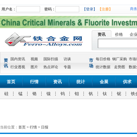
商
用户名：
密码：
【登录】
【注册】
资讯
价格
企
国内资讯
视频
国际扫描
访谈
每日价格
钢厂采购
市场
资
市
讯
场
行业透视
图片
热点评论
专题
统计数据
走势图
数据
首页
行情
资讯
统计
会展
供求
硅
锰
铬
镍
钨
钼
钒
钛
铌
铁
当前位置：
首页
>
行情
>
日报