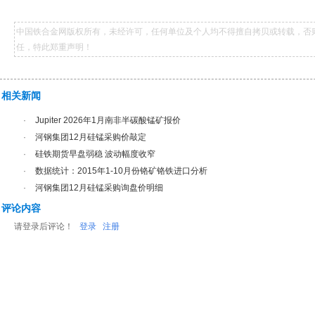
中国铁合金网版权所有，未经许可，任何单位及个人均不得擅自拷贝或转载，否
任，特此郑重声明！
相关新闻
·
Jupiter 2026年1月南非半碳酸锰矿报价
·
河钢集团12月硅锰采购价敲定
·
硅铁期货早盘弱稳 波动幅度收窄
·
数据统计：2015年1-10月份铬矿铬铁进口分析
·
河钢集团12月硅锰采购询盘价明细
评论内容
请登录后评论！
登录
注册