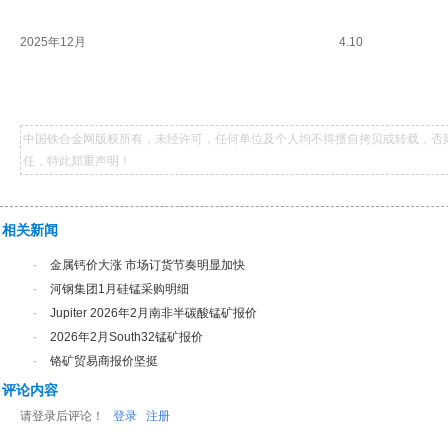
2025年12月
4.10
中国铁合金网版权所有，未经许可，任何单位及个人均不得擅自拷贝或转载，否
任，特此郑重声明！
相关新闻
·
金属钙价大涨 市场订货节奏明显加快
·
河钢集团1月硅锰采购明细
·
Jupiter 2026年2月南非半碳酸锰矿报价
·
2026年2月South32锰矿报价
·
铬矿贸易商报价坚挺
评论内容
请登录后评论！
登录
注册