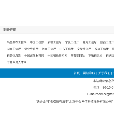
友情链接
乌兰察布工信局
中国工信部
新疆工信厅
宁夏工信厅
青海工信厅
陕西工信
湖南工信厅
湖北经信厅
河南工信厅
山东工信厅
安徽经信厅
福建工信厅
钢管信息港
中国超硬材料网
中国钢铁新闻网
商务部网站
不锈钢天地
钢铁
有色金属人才网
首页
网站导航
关于我们
|
|
|
本站所载信息及
电话：86-10-5
E-mail:service@fer
“铁合金网”版权所有属于“北京中金网信科技股份有限公司” 