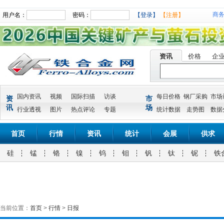
商
用户名：
密码：
【登录】
【注册】
资讯
价格
企
国内资讯
视频
国际扫描
访谈
每日价格
钢厂采购
市场
资
市
讯
场
行业透视
图片
热点评论
专题
统计数据
走势图
数据
首页
行情
资讯
统计
会展
供求
硅
锰
铬
镍
钨
钼
钒
钛
铌
铁
当前位置：
首页
>
行情
>
日报