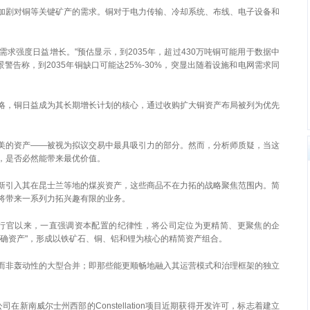
加剧对铜等关键矿产的需求。铜对于电力传输、冷却系统、布线、电子设备和
求强度日益增长。"预估显示，到2035年，超过430万吨铜可能用于数据中
警告称，到2035年铜缺口可能达25%-30%，突显出随着设施和电网需求同
略，铜日益成为其长期增长计划的核心，通过收购扩大铜资产布局被列为优先
美的资产——被视为拟议交易中最具吸引力的部分。然而，分析师质疑，当这
，是否必然能带来最优价值。
新引入其在昆士兰等地的煤炭资产，这些商品不在力拓的战略聚焦范围内。简
将带来一系列力拓兴趣有限的业务。
拓首席执行官以来，一直强调资本配置的纪律性，将公司定位为更精简、更聚焦的企
正确资产"，形成以铁矿石、铜、铝和锂为核心的精简资产组合。
而非轰动性的大型合并；即那些能更顺畅地融入其运营模式和治理框架的独立
es公司在新南威尔士州西部的Constellation项目近期获得开发许可，标志着建立