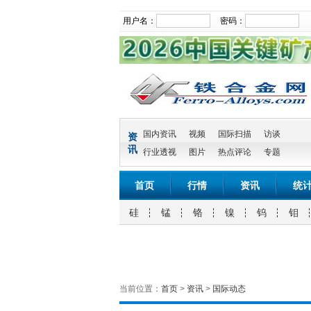
用户名：
密码：
国内资讯
视频
国际扫描
访谈
资
讯
行业透视
图片
热点评论
专题
首页
行情
资讯
统
硅
锰
铬
镍
钨
钼
当前位置：
首页
>
资讯
>
国际动态