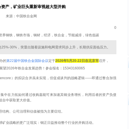
心资产，矿业巨头重新审视超大型并购
来源：中国铁合金网
0
世界钢铁，钢铁市场，钢材，经济，铁合金，节能减排，绿色低碳
能达25%-30%，突显出随着设施和电网需求同步上升，长期供应面临压力。
办的
第22届中国铁合金国际会议
定于
2026年5月20-22日在北京市
召开，
2026年铁合金发展趋势！参会报名：15343160065
（Glencore）的拟议合并虽未实现，但促成谈判的战略逻辑——即通过整合加强
要集中在力拓如何通过收购嘉能可来加速其铜业务增长，利用后者的资产负债
组合中获取更大价值。
导结构、公司治理和估值被指为主要症结。
球矿业战略的更广泛现实：铜正日益推动整个行业的并购活动。