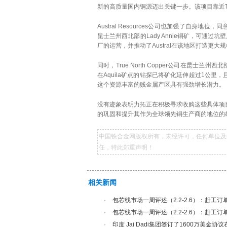
新的高质量国内铜源迈出关键一步。该项目靠近Tr
Austral Resources公司也加强了自身地位，
昆士兰州西北部的Lady Annie铜矿，可通过
厂的运营，并推动了Austral在该地区打造更
同时，True North Copper公司在昆士兰
在Aquila矿点的钻探已将矿化延伸超过1公
这个资源丰富的贱金属产区具有强劲增长潜力。
没有迹象表明力拓正在积极寻求收购这些具体项
的巩固和提升其作为全球领先铜生产商的地位的
中国铁合金网版权所有，未经许可，任何单位及
任，特此郑重声明！
相关新闻
·
包芯线市场一周评述（2.2-2.6）：赶工订
·
包芯线市场一周评述（2.2-2.6）：赶工订
·
印度 Jai Dadi集团签订了1600万美金