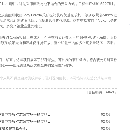
itton铜矿，计划采用露天与地下结合的开采方式，目标年产铜矿约50万吨。
同意从嘉能可收购Lady Loretta采矿租约及相关基础设施。该矿权紧邻Austral在
坑壁后退实现近期矿石供应，并获取额外矿化资源。这笔交易支持了Mt Kelly选矿
大规模、多资产铜业企业的雄心。
州西北部的Mt Oxide项目正在成为一个潜在的长达数公里的铜-钴-银矿化系统。近期
里，且该系统沿走向和深处仍保持开放。整个矿化带内的多个高质量靶区，表明在
目；然而，这些项目展示了那种聚焦、可扩展的铜矿机遇，符合该公司所宣称
雄心——且无需经历超大型合并的复杂性与妥协。
个人均不得擅自拷贝或转载，否则视为侵权，本网站将依法追究其法律责
[责任编辑：Alakay]
单集中释放 包芯线市场平稳过渡...
02-06
单集中释放 包芯线市场平稳过渡...
02-06
协议在埃及建立铁合金厂
02-06