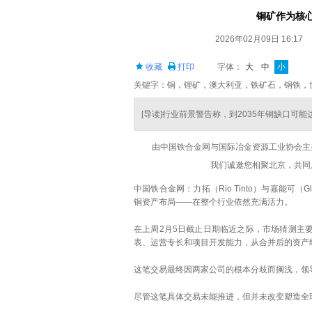
铜矿作为核
2026年02月09日 16:17
收藏
打印
字体：
大
中
小
关键字：铜，锂矿，澳大利亚，铁矿石，钢铁，
[导读]行业前景警告称，到2035年铜缺口可
由中国铁合金网与国际冶金资源工业协会主
我们诚邀您相聚北京，共同展望
中国铁合金网：力拓（Rio Tinto）与嘉能可
铜资产布局——在整个行业依然充满活力。
在上周2月5日截止日期临近之际，市场猜测主
表、运营专长和项目开发能力，从合并后的资产
这笔交易最终因两家公司的根本分歧而搁浅，领
尽管这笔具体交易未能推进，但并未改变塑造全