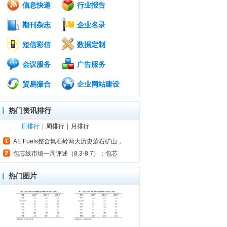
信息快递
行业报告
期刊杂志
企业名录
短信彩信
数据定制
会议服务
广告服务
贸易撮合
企业网站建设
热门资讯排行
日排行
|
周排行
|
月排行
AE Fuels整合氟石岭两大历史萤石矿山，
包芯线市场一周评述（8.3-8.7）：包芯
热门图片