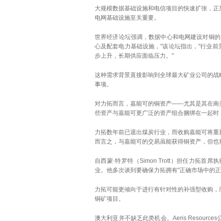
大规模数据基础设施和电信项目的快速扩张，正
电网基础设施至关重要。
世界经济论坛强调，数据中心和电网建设对铜的需
心及配套电力基础设施，"该论坛指出，"行业前景
步上升，长期供应面临压力。"
这种需求背景直接影响到全球最大矿业公司的战
事项。
对力拓而言，嘉能可的铜资产——尤其是其在南
些资产与嘉能可更广泛的资产组合捆绑在一起时
力拓数年前已退出煤炭行业，而收购嘉能可将重
而言之，与嘉能可的交易虽能获得铜资产，但也
自西蒙·特罗特（Simon Trott）担任力
业。他多次谈到要确保力拓拥有"正确市场中的
力拓可能更倾向于进行有针对性的补强型收购，
铜矿项目。
澳大利亚并不缺乏此类机会。Aeris Resourc