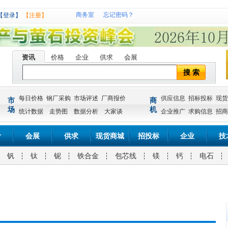
商务室
忘记密码？
【登录】
【注册】
资讯
价格
企业
供求
会展
搜 索
每日价格
钢厂采购
市场评述
厂商报价
供应信息
招标投标
现货
市
商
场
机
统计数据
走势图
数据分析
大家谈
企业推广
求购信息
招商
计
会展
供求
现货商城
招投标
企业
技
钒
钛
铌
铁合金
包芯线
镁
钙
电石