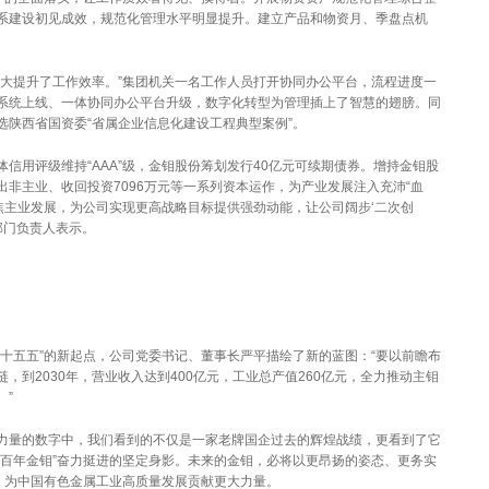
系建设初见成效，规范化管理水平明显提升。建立产品和物资月、季盘点机
大大提升了工作效率。”集团机关一名工作人员打开协同办公平台，流程进度一
系统上线、一体协同办公平台升级，数字化转型为管理插上了智慧的翅膀。同
选陕西省国资委“省属企业信息化建设工程典型案例”。
信用评级维持“AAA”级，金钼股份筹划发行40亿元可续期债券。增持金钼股
非主业、收回投资7096万元等一系列资本运作，为产业发展注入充沛“血
焦主业发展，为公司实现更高战略目标提供强劲动能，让公司阔步‘二次创
部门负责人表示。
在“十五五”的新起点，公司党委书记、董事长严平描绘了新的蓝图：“要以前瞻布
，到2030年，营业收入达到400亿元，工业总产值260亿元，全力推动主钼
。”
力量的数字中，我们看到的不仅是一家老牌国企过去的辉煌战绩，更看到了它
“百年金钼”奋力挺进的坚定身影。未来的金钼，必将以更昂扬的姿态、更务实
，为中国有色金属工业高质量发展贡献更大力量。