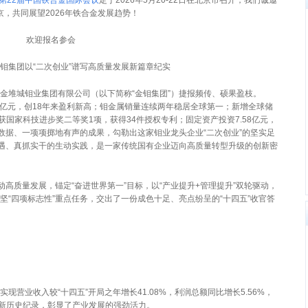
第22届中国铁合金国际会议
定于2026年5月20-22日在北京市召开，我们诚邀
京，共同展望2026年铁合金发展趋势！
欢迎报名参会
金钼集团以“二次创业”谱写高质量发展新篇章纪实
，金堆城钼业集团有限公司（以下简称“金钼集团”）捷报频传、硕果盈枝。
38亿元，创18年来盈利新高；钼金属销量连续两年稳居全球第一；新增全球储
获国家科技进步奖二等奖1项，获得34件授权专利；固定资产投资7.58亿元，
数据、一项项掷地有声的成果，勾勒出这家钼业龙头企业“二次创业”的坚实足
遇、真抓实干的生动实践，是一家传统国有企业迈向高质量转型升级的创新密
高质量发展，锚定“奋进世界第一”目标，以“产业提升+管理提升”双轮驱动，
攻坚“四项标志性”重点任务，交出了一份成色十足、亮点纷呈的“十四五”收官答
现营业收入较“十四五”开局之年增长41.08%，利润总额同比增长5.56%，
%，刷新历史纪录，彰显了产业发展的强劲活力。