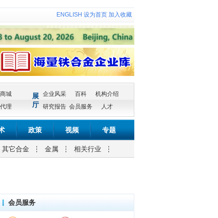
ENGLISH
设为首页
加入收藏
商城
企业风采
百科
机构介绍
展
厅
代理
研究报告
会员服务
人才
术
政策
视频
专题
其它合金
金属
相关行业
会员服务