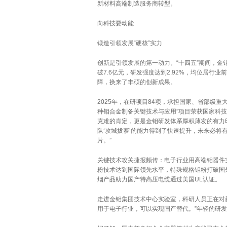
新材料高端制造服务商转型。
向科技要动能
锻造引领发展“硬核”实力
创新是引领发展的第一动力。“十四五”期间，金钼集
破7.6亿元，研发强度达到2.92%，均位居
障，换来了丰硕的创新成果。
2025年，在研项目84项，承担国家、省部级重
种钼合金制备关键技术与应用”项目荣获国家科
克难的肯定，更是金钼研发体系厚积薄发的有力
队‘攻城拔寨’的能力得到了快速提升，未来必
片。”
关键技术攻关捷报频传：电子行业用高端钼器件实
粉技术达到国际领先水平，特殊规格钼粉打破国
烟产品助力国产特高压电缆通过美国UL认证。
走进金钼集团技术中心实验室，科研人员正在对新
用于电子行业，可以实现国产替代。”年轻的研