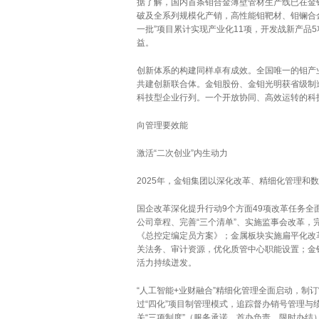
据了解，国内首条钼合金薄壁管材生产线已在金
破及全系列规模化产销，高性能钼靶材、钼镧合金
一批”项目累计实现产业化11项，开发战新产品
益。
创新体系的构建同样卓有成效。全国唯一的钼产
共建创新联合体。金钼股份、金钼光明获省级制
科技型企业行列。一个开放协同、高效运转的科
向管理要效能
激活“二次创业”内生动力
2025年，金钼集团以深化改革、精细化管理和
国企改革深化提升行动9个方面49项改革任务
公司章程、完善“三个清单”、实施监事会改革
《总控定编定员方案》；金属板块实施扁平化改
关法务、审计资源，优化质管中心职能设置；金
活力持续迸发。
“人工智能+业财融合”精细化管理全面启动，制订
过“四化”项目制管理模式，追踪督办销号管理与
关“三项制度”（服务承诺、首办负责、限时办