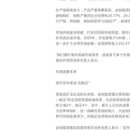
生产端精准发力，产品产量再攀新高。金钼集团持
烧钼精矿、钼铁产量同比分别增长24.77%、24
计产能，而钼粉、精钒则坚持“以销定产”，精准
市场开拓纵深突破，行业话语权持续巩固。面对
外等高价值市场。2025年，开发新客户144家
进一步扩大全球市场份额；实现销售收入151.4
“我们紧盯海外高端市场需求，连续拿下多个长
股份外贸部业务负责人表示。
向资源要未来
筑牢百年基业“压舱石”
资源是矿业企业的生命线。金钼集团通过系统梳
—验证”的全流程资源收储体系，为后续资源拓展
终立项4个，验证4个。其中，最引人注目的成果
大的单体钼矿，这一战略性资源的纳入，为金钼
和可持续发展潜力，对稳定全球钼供应格局具有
金钼集团规划发展部相关业务负责人表示：“近年