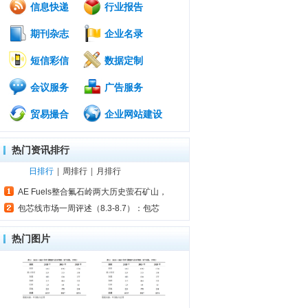
信息快递
行业报告
期刊杂志
企业名录
短信彩信
数据定制
会议服务
广告服务
贸易撮合
企业网站建设
热门资讯排行
日排行
|
周排行
|
月排行
AE Fuels整合氟石岭两大历史萤石矿山，
包芯线市场一周评述（8.3-8.7）：包芯
热门图片