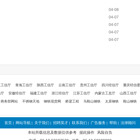
04-08
04-07
04-07
04-07
04-07
夏工信厅
青海工信厅
陕西工信厅
云南工信厅
贵州工信厅
四川经信厅
重庆经信
信厅
安徽经信厅
福建工信厅
浙江经信厅
江苏工信厅
内蒙古工息厅
山西工信厅
商务部网站
不锈钢天地
钢铁现货网
桥梁工程
马鞍山钢铁
太原钢铁
鞍山钢铁
首页
网站导航
关于我们
招聘英才
联系我们
广告服务
帮助
法律顾问
|
|
|
|
|
|
|
本站所载信息及数据仅供参考 据此操作 风险自负