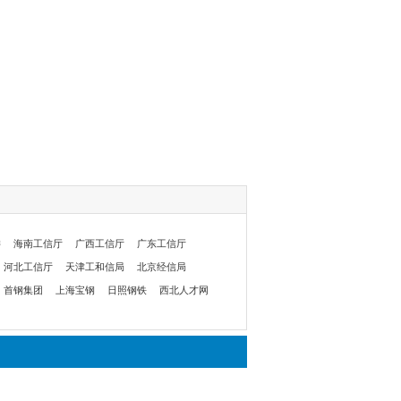
委
海南工信厅
广西工信厅
广东工信厅
河北工信厅
天津工和信局
北京经信局
首钢集团
上海宝钢
日照钢铁
西北人才网