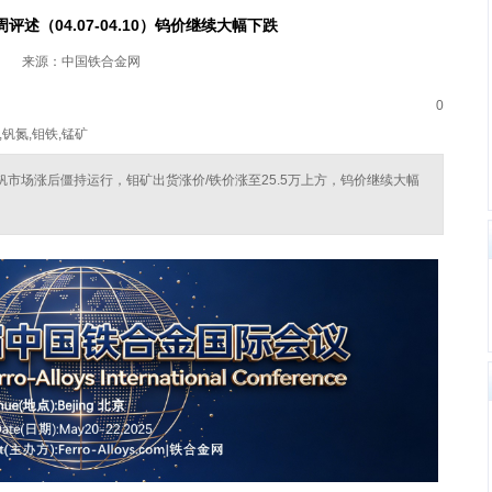
述（04.07-04.10）钨价继续大幅下跌
来源：中国铁合金网
0
,钒氮,钼铁,锰矿
10）钒市场涨后僵持运行，钼矿出货涨价/铁价涨至25.5万上方，钨价继续大幅