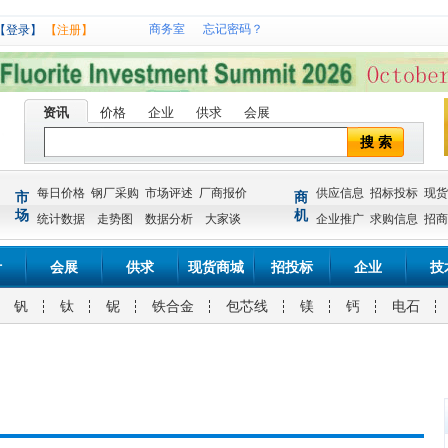
商务室
忘记密码？
【登录】
【注册】
资讯
价格
企业
供求
会展
搜 索
每日价格
钢厂采购
市场评述
厂商报价
供应信息
招标投标
现货
市
商
场
机
统计数据
走势图
数据分析
大家谈
企业推广
求购信息
招商
计
会展
供求
现货商城
招投标
企业
技
钒
钛
铌
铁合金
包芯线
镁
钙
电石