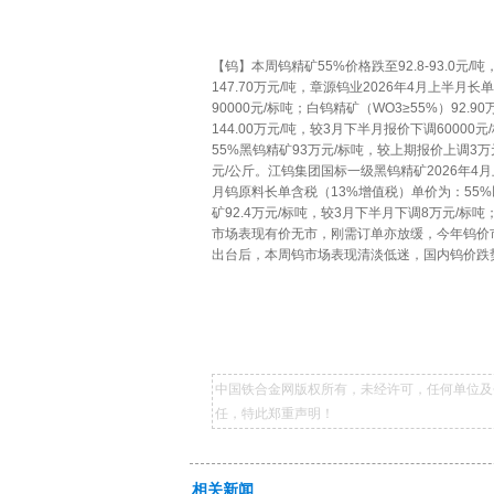
【钨】本周钨精矿55%价格跌至92.8-93.0元/吨，
147.70万元/吨，章源钨业2026年4月上半月
90000元/标吨；白钨精矿（WO3≥55%）92
144.00万元/吨，较3月下半月报价下调6000
55%黑钨精矿93万元/标吨，较上期报价上调3万元
元/公斤。江钨集团国标一级黑钨精矿2026年4月
月钨原料长单含税（13%增值税）单价为：55%以
矿92.4万元/标吨，较3月下半月下调8万元/标
市场表现有价无市，刚需订单亦放缓，今年钨价
出台后，本周钨市场表现清淡低迷，国内钨价跌
中国铁合金网版权所有，未经许可，任何单位及
任，特此郑重声明！
相关新闻