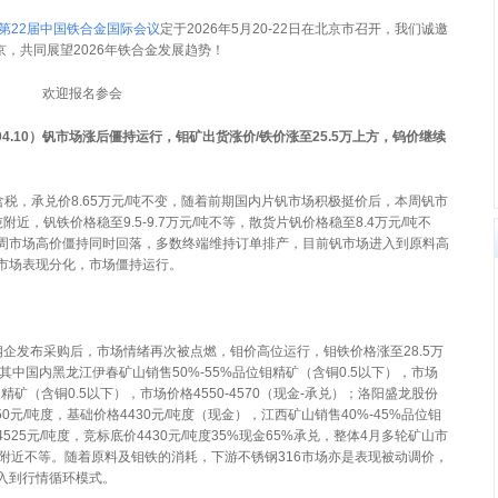
第22届中国铁合金国际会议
定于2026年5月20-22日在北京市召开，我们诚邀
京，共同展望2026年铁合金发展趋势！
欢迎报名参会
04.10
）钒市场涨后僵持运行，钼矿出货涨价
/
铁价涨至
25.5
万上方，钨价继续
含税，承兑价8.65万元/吨不变，随着前期国内片钒市场积极挺价后，本周钒市
吨附近，钒铁价格稳至9.5-9.7万元/吨不等，散货片钒价格稳至8.4万元/吨不
周市场高价僵持同时回落，多数终端维持订单排产，目前钒市场进入到原料高
市场表现分化，市场僵持运行。
企发布采购后，市场情绪再次被点燃，钼价高位运行，钼铁价格涨至28.5万
中国内黑龙江伊春矿山销售50%-55%品位钼精矿（含铜0.5以下），市场
位钼精矿（含铜0.5以下），市场价格4550-4570（现金-承兑）；洛阳盛龙股份
50元/吨度，基础价格4430元/吨度（现金），江西矿山销售40%-45%品位钼
4525元/吨度，竞标底价4430元/吨度35%现金65%承兑，整体4月多轮矿山市
/吨度附近不等。随着原料及钼铁的消耗，下游不锈钢316市场亦是表现被动调价，
入到行情循环模式。