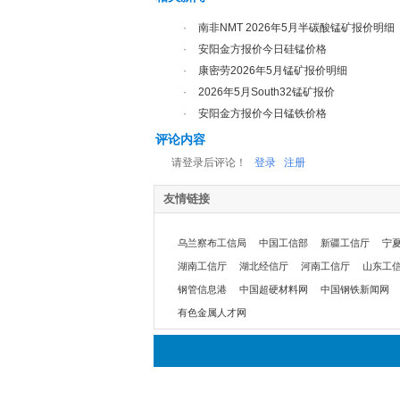
·
南非NMT 2026年5月半碳酸锰矿报价明细
·
安阳金方报价今日硅锰价格
·
康密劳2026年5月锰矿报价明细
·
2026年5月South32锰矿报价
·
安阳金方报价今日锰铁价格
评论内容
请登录后评论！
登录
注册
友情链接
乌兰察布工信局
中国工信部
新疆工信厅
宁
湖南工信厅
湖北经信厅
河南工信厅
山东工
钢管信息港
中国超硬材料网
中国钢铁新闻网
有色金属人才网