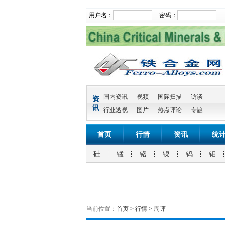
用户名：
密码：
国内资讯
视频
国际扫描
访谈
资
讯
行业透视
图片
热点评论
专题
首页
行情
资讯
统
硅
锰
铬
镍
钨
钼
当前位置：
首页
>
行情
>
周评