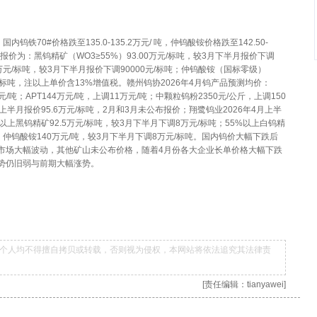
国内钨铁70#价格跌至135.0-135.2万元/ 吨，仲钨酸铵价格跌至142.50-
长单报价为：黑钨精矿（WO3≥55%）93.00万元/标吨，较3月下半月报价下调
.90万元/标吨，较3月下半月报价下调90000元/标吨；仲钨酸铵（国标零级）
0元/标吨，注以上单价含13%增值税。赣州钨协2026年4月钨产品预测均价：
/吨；APT144万元/吨，上调11万元/吨；中颗粒钨粉2350元/公斤，上调150
上半月报价95.6万元/标吨，2月和3月未公布报价；翔鹭钨业2026年4月上半
上黑钨精矿92.5万元/标吨，较3月下半月下调8万元/标吨；55%以上白钨精
吨；仲钨酸铵140万元/吨，较3月下半月下调8万元/标吨。国内钨价大幅下跌后
市场大幅波动，其他矿山未公布价格，随着4月份各大企业长单价格大幅下跌
势仍旧弱与前期大幅涨势。
个人均不得擅自拷贝或转载，否则视为侵权，本网站将依法追究其法律责
[责任编辑：tianyawei]