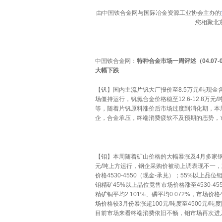
由中国铁合金网与国际冶金资源工业协会主办的
您相聚北
中国铁合金网：
特种合金市场一周评述（
04.07-
大幅下跌
【钒】国内主流片钒大厂报价至8.5万元/吨现金
场僵持运行，钒氮合金价格稳至12.6-12.8万元/
等，随着片钒原料涨价后市场过度到消化期，本
企，合金承压，终端消费疲软不及预期的态势，
【钼】本周随着矿山价格的大幅暴涨及4月多家钢
元/吨上方运行，钢企采购价被动上调表现不一，其
价格4530-4550（现金-承兑）；55%以上品
钼精矿45%以上品位竟售市场价格涨至4530-45
精矿铜平均2.101%、磷平均0.072%，市场价格
场价格较3月份暴涨超100元/吨度至4500元
目前市场来看终端消费依旧不畅，钼市场再次进