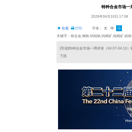
特种合金市场一周评
2026年04月10日 17:08
收藏
打印
字体：
大
中
小
关键字：铁合金,钢铁,钨钼钒,钨精矿,钼精矿,钒铁
[导读]特种合金市场一周评述（04.07-04.
下跌