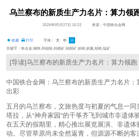
乌兰察布的新质生产力名片：算力领跑
2026年05月27日 10:22
来源：中国铁合金网
收藏
打印
字体：
大
中
小
关键字：铁合金,钢铁,钨钼钒,钨精矿,钼精矿,钒铁,钒氮,钼铁,锰矿
[导读]乌兰察布的新质生产力名片：算力领跑
中国铁合金网：乌兰察布的新质生产力名片：算
出彩
五月的乌兰察布，文旅热度与初夏的气息一同
塔拉，从“神舟家园”的千筝齐飞到城市非遗体
在五天的假期里，精心推出展览展演、非遗体
动。尽管草原尚未全然返青，但源源不断的客