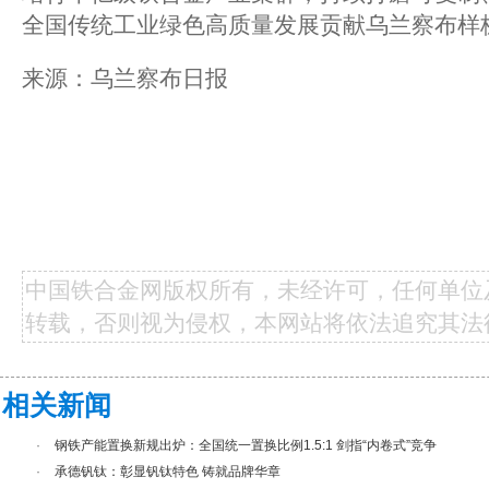
全国传统工业绿色高质量发展贡献乌兰察布样
来源：乌兰察布日报
中国铁合金网版权所有，未经许可，任何单位
转载，否则视为侵权，本网站将依法追究其法
相关新闻
·
钢铁产能置换新规出炉：全国统一置换比例1.5:1 剑指“内卷式”竞争
·
承德钒钛：彰显钒钛特色 铸就品牌华章