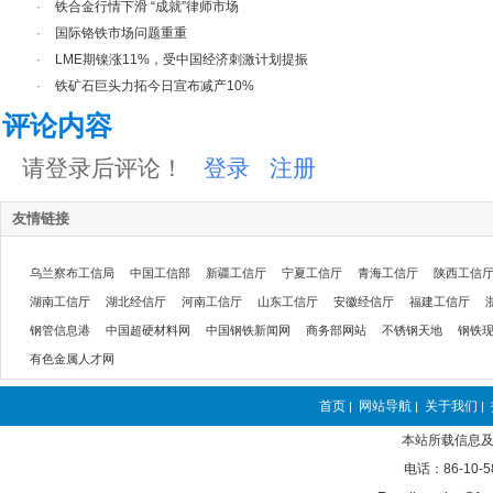
·
铁合金行情下滑 “成就”律师市场
·
国际铬铁市场问题重重
·
LME期镍涨11%，受中国经济刺激计划提振
·
铁矿石巨头力拓今日宣布减产10%
评论内容
请登录后评论！
登录
注册
友情链接
乌兰察布工信局
中国工信部
新疆工信厅
宁夏工信厅
青海工信厅
陕西工信
湖南工信厅
湖北经信厅
河南工信厅
山东工信厅
安徽经信厅
福建工信厅
钢管信息港
中国超硬材料网
中国钢铁新闻网
商务部网站
不锈钢天地
钢铁
有色金属人才网
首页
网站导航
关于我们
|
|
|
本站所载信息及
电话：86-10-5