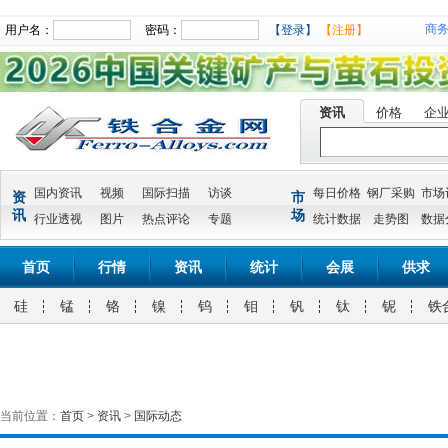
商
用户名：
密码：
【登录】
【注册】
资讯
价格
企
国内资讯
视频
国际扫描
访谈
每日价格
钢厂采购
市场
资
市
讯
场
行业透视
图片
热点评论
专题
统计数据
走势图
数据
首页
行情
资讯
统计
会展
供求
硅
锰
铬
镍
钨
钼
钒
钛
铌
铁
当前位置：
首页
>
资讯
>
国际动态