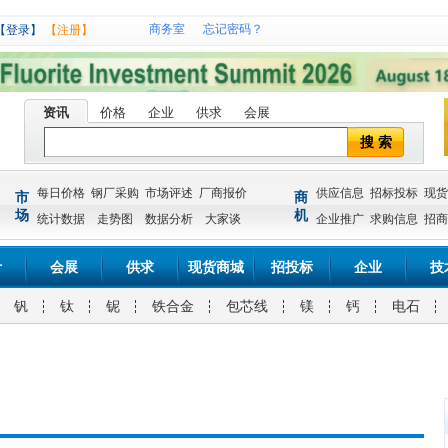
商务室
忘记密码？
【登录】
【注册】
资讯
价格
企业
供求
会展
搜 索
每日价格
钢厂采购
市场评述
厂商报价
供应信息
招标投标
现货
市
商
场
机
统计数据
走势图
数据分析
大家谈
企业推广
求购信息
招商
计
会展
供求
现货商城
招投标
企业
技
钒
钛
铌
铁合金
包芯线
镁
钙
电石