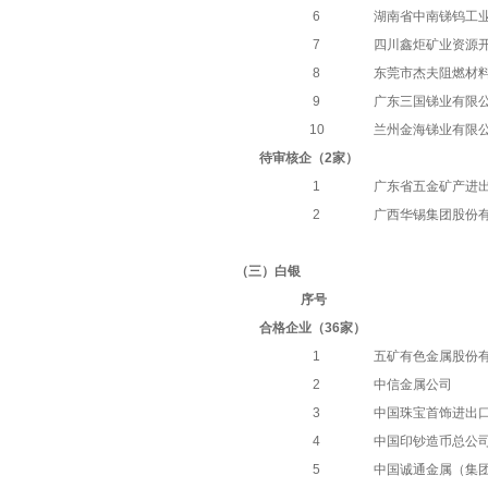
6
湖南省中南锑钨工
7
四川鑫炬矿业资源
8
东莞市杰夫阻燃材
9
广东三国锑业有限
10
兰州金海锑业有限
待审核企（
2家）
1
广东省五金矿产进
2
广西华锡集团股份
（三）白银
序号
合格企业（
36家）
1
五矿有色金属股份
2
中信金属公司
3
中国珠宝首饰进出
4
中国印钞造币总公
5
中国诚通金属（集