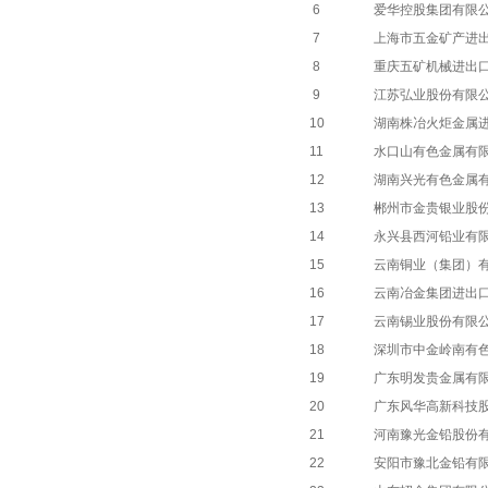
6
爱华控股集团有限
7
上海市五金矿产进
8
重庆五矿机械进出
9
江苏弘业股份有限
10
湖南株冶火炬金属
11
水口山有色金属有
12
湖南兴光有色金属
13
郴州市金贵银业股
14
永兴县西河铅业有
15
云南铜业（集团）
16
云南冶金集团进出
17
云南锡业股份有限
18
深圳市中金岭南有
19
广东明发贵金属有
20
广东风华高新科技
21
河南豫光金铅股份
22
安阳市豫北金铅有