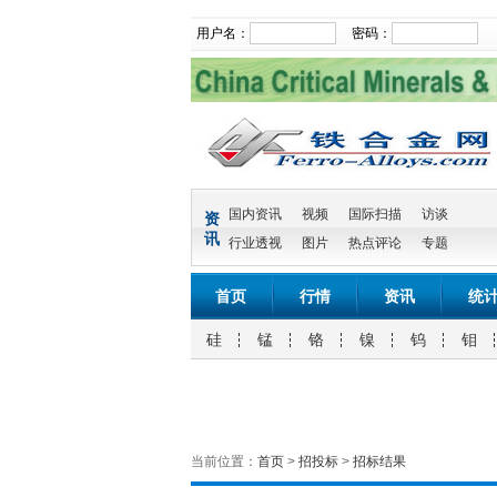
用户名：
密码：
国内资讯
视频
国际扫描
访谈
资
讯
行业透视
图片
热点评论
专题
首页
行情
资讯
统
硅
锰
铬
镍
钨
钼
当前位置：
首页
>
招投标
>
招标结果