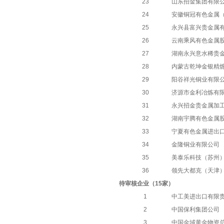
23
山东招金集团有限
24
安徽铜冠有色金属
25
永兴县富兴贵金属
26
云南乘风有色金属
27
湖南永兴意水稀贵
28
内蒙古乾坤金银精
29
阳谷祥光铜业有限
30
济源市金利冶炼有
31
永兴招金贵金属加
32
湖南宇腾有色金属
33
宁夏有色金属进出
34
金隆铜业有限公司
35
美泰乐科技（苏州
36
领先大都克（天津
待审核企业（
15家）
1
中工美进出口有限
2
中国保利集团公司
3
中国金域黄金物资