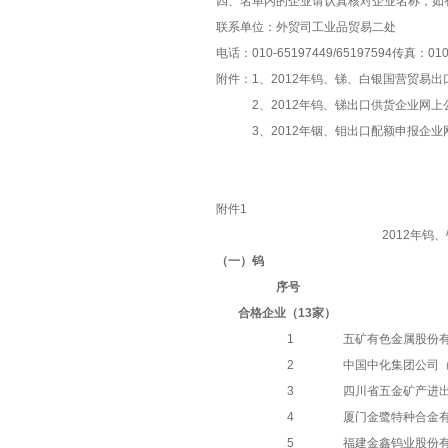
四、名单内的企业请认真核对企业名称，如
联系单位：外贸司工业品贸易二处
电话：010-65197449/65197594传真：010-
附件：1、2012年钨、锑、白银国营贸易出
2、2012年钨、锑出口供货企业网上
3、2012年铟、钼出口配额申报企业网
附件
1
2012年
（一）钨
序号
合格企业（
13家）
1
五矿有色金属股份
2
中国中化集团公司
3
四川省五金矿产进
4
厦门金鹭特种合金
5
福建金鑫钨业股份