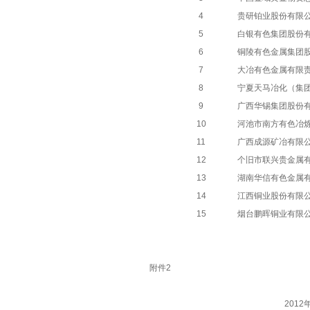
4
贵研铂业股份有限
5
白银有色集团股份
6
铜陵有色金属集团
7
大冶有色金属有限
8
宁夏天马冶化（集
9
广西华锡集团股份
10
河池市南方有色冶
11
广西成源矿冶有限
12
个旧市联兴贵金属
13
湖南华信有色金属
14
江西铜业股份有限
15
烟台鹏晖铜业有限
附件
2
201