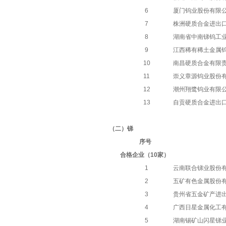
6
厦门钨业股份有限
7
株洲硬质合金进出
8
湖南省中南锑钨工
9
江西稀有稀土金属
10
南昌硬质合金有限
11
崇义章源钨业股份
12
潮州翔鹭钨业有限
13
自贡硬质合金进出
（二）锑
序号
合格企业（
10家）
1
云南联合锑业股份
2
五矿有色金属股份
3
贵州省五金矿产进
4
广西日星金属化工
5
湖南锡矿山闪星锑