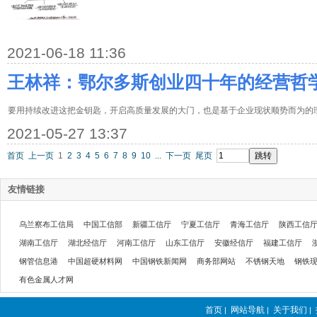
2021-06-18 11:36
王林祥：鄂尔多斯创业四十年的经营哲
要用持续改进这把金钥匙，开启高质量发展的大门，也是基于企业现状顺势而为的
2021-05-27 13:37
首页
上一页
1
2
3
4
5
6
7
8
9
10
...
下一页
尾页
友情链接
乌兰察布工信局
中国工信部
新疆工信厅
宁夏工信厅
青海工信厅
陕西工信
湖南工信厅
湖北经信厅
河南工信厅
山东工信厅
安徽经信厅
福建工信厅
钢管信息港
中国超硬材料网
中国钢铁新闻网
商务部网站
不锈钢天地
钢铁
有色金属人才网
首页
网站导航
关于我们
|
|
|