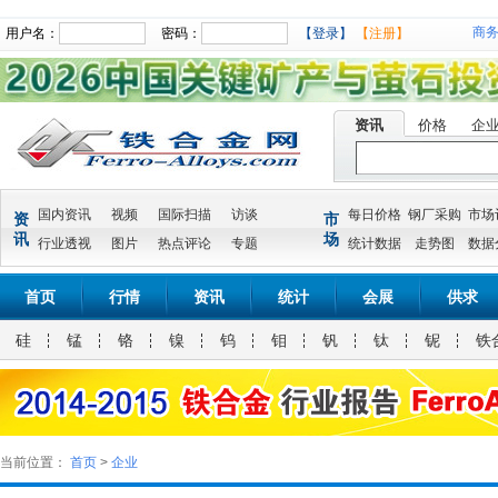
商
用户名：
密码：
【登录】
【注册】
资讯
价格
企
国内资讯
视频
国际扫描
访谈
每日价格
钢厂采购
市场
资
市
讯
场
行业透视
图片
热点评论
专题
统计数据
走势图
数据
首页
行情
资讯
统计
会展
供求
硅
锰
铬
镍
钨
钼
钒
钛
铌
铁
当前位置：
首页
>
企业