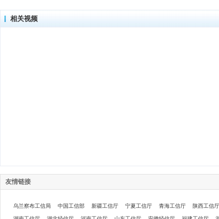
相关视频
友情链接
乌兰察布工信局
中国工信部
新疆工信厅
宁夏工信厅
青海工信厅
陕西工信
湖南工信厅
湖北经信厅
河南工信厅
山东工信厅
安徽经信厅
福建工信厅