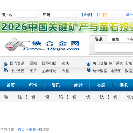
商
用户名：
密码：
【登录】
【注册】
资讯
价格
企
国内资讯
视频
国际扫描
访谈
每日价格
钢厂采购
市场
资
市
讯
场
行业透视
图片
热点评论
专题
统计数据
走势图
数据
首页
行情
资讯
统计
会展
供求
硅
锰
铬
镍
钨
钼
钒
钛
铌
铁
当前位置：
首页
>
视频
>技术篇