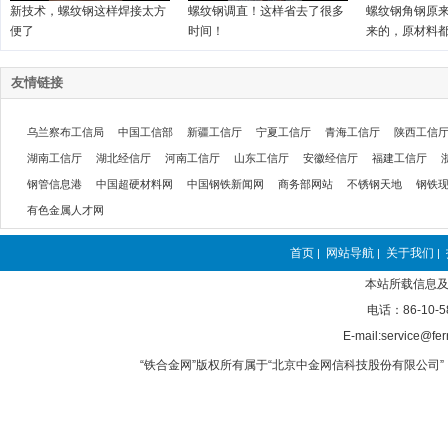
新技术，螺纹钢这样焊接太方
螺纹钢调直！这样省去了很多
螺纹钢角钢原
便了
时间！
来的，原材料
友情链接
乌兰察布工信局
中国工信部
新疆工信厅
宁夏工信厅
青海工信厅
陕西工信
湖南工信厅
湖北经信厅
河南工信厅
山东工信厅
安徽经信厅
福建工信厅
钢管信息港
中国超硬材料网
中国钢铁新闻网
商务部网站
不锈钢天地
钢铁
有色金属人才网
首页
网站导航
关于我们
|
|
|
本站所载信息及
电话：86-10-5
E-mail:service@fer
“铁合金网”版权所有属于“北京中金网信科技股份有限公司” 