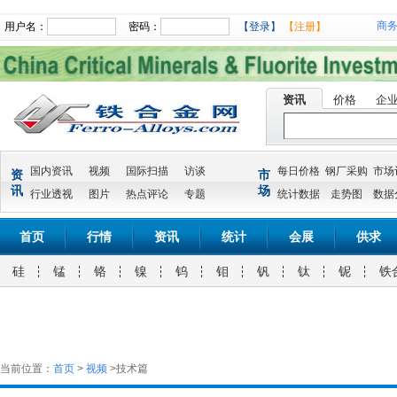
商
用户名：
密码：
【登录】
【注册】
资讯
价格
企
国内资讯
视频
国际扫描
访谈
每日价格
钢厂采购
市场
资
市
讯
场
行业透视
图片
热点评论
专题
统计数据
走势图
数据
首页
行情
资讯
统计
会展
供求
硅
锰
铬
镍
钨
钼
钒
钛
铌
铁
当前位置：
首页
>
视频
>技术篇