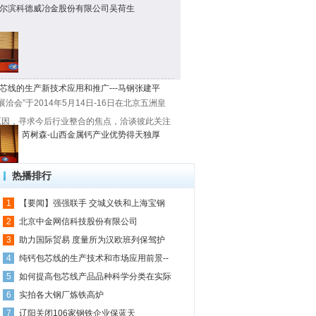
-哈尔滨科德威冶金股份有限公司吴荷生
芯线的生产新技术应用和推广---马钢张建平
洽会”于2014年5月14日-16日在北京五洲皇
原因，寻求今后行业整合的焦点，洽谈彼此关注
芮树森-山西金属钙产业优势得天独厚
热播排行
一页
1/3
1
【要闻】强强联手 交城义铁和上海宝钢
2
北京中金网信科技股份有限公司
3
助力国际贸易 度量所为汉欧班列保驾护
4
纯钙包芯线的生产技术和市场应用前景--
5
如何提高包芯线产品品种科学分类在实际
6
实拍各大钢厂炼铁高炉
7
辽阳关闭106家钢铁企业保蓝天