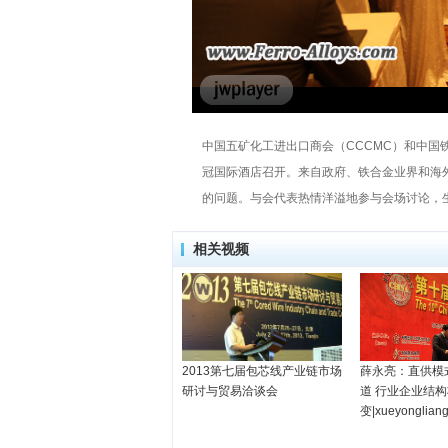
中国五矿化工进出口商会（CCCMC）和中国铁合金
冠国际酒店召开。来自政府、铁合金业界和海
的问题。与会代表热情洋溢地参与会场讨论，
相关视频
2013第七届包芯线产业链市场
薛永亮：直供模
研讨与贸易洽谈会
道 行业企业结
变|xueyonglian