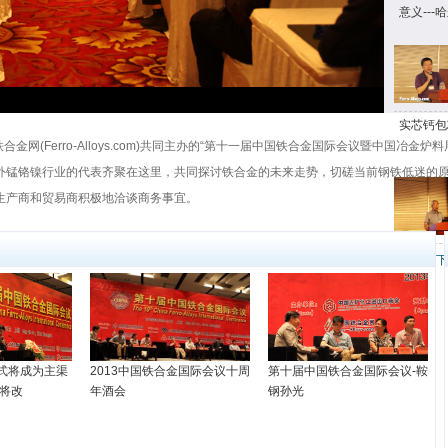
意义--
实芯钙包
网(Ferro-Alloys.com)共同主办的“第十一届中国铁合金国际会议暨中国冶金炉料展
外锰铬镍行业的代表齐聚在这里，共同探讨铁合金的未来走势，切磋当前钢铁低迷的
生产商和贸易商积极地洽谈商务事宜。
上一页
下
式将成为主渠
2013中国铁合金国际会议十周
第十届中国铁合金国际会议-鞍
构将改
年酒会
钢孙光
g