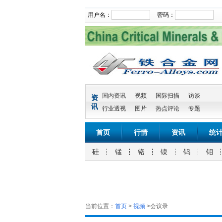
用户名：
密码：
国内资讯
视频
国际扫描
访谈
资
讯
行业透视
图片
热点评论
专题
首页
行情
资讯
统
硅
锰
铬
镍
钨
钼
当前位置：
首页
>
视频
>会议录