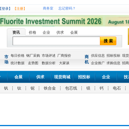
商务室
忘记密码？
【登录】
【注册】
资讯
价格
企业
供求
会展
搜 索
每日价格
钢厂采购
市场评述
厂商报价
供应信息
招标投标
现货
市
商
场
机
统计数据
走势图
数据分析
大家谈
企业推广
求购信息
招商
计
会展
供求
现货商城
招投标
企业
技
钒
钛
铌
铁合金
包芯线
镁
钙
电石