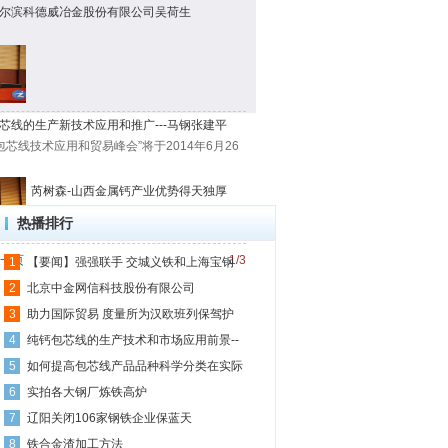
-哈尔滨科德威冶金股份有限公司吴荷生
芯线的生产新技术应用和推广---马钢张建平
线技术应用和贸易峰会”将于2014年6月26
芮树森-山西金属钙产业优势得天独厚
热播排行
一页
1/3
1
【要闻】强强联手 交城义铁和上海宝钢
2
北京中金网信科技股份有限公司
3
助力国际贸易 度量所为汉欧班列保驾护
4
纯钙包芯线的生产技术和市场应用前景--
5
如何提高包芯线产品品种科学分类在实际
6
实拍各大钢厂炼铁高炉
7
辽阳关闭106家钢铁企业保蓝天
8
铁合金渣加工方法