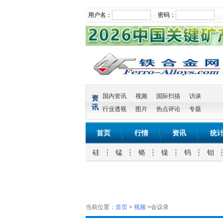
用户名：
密码：
国内资讯
视频
国际扫描
访谈
资
讯
行业透视
图片
热点评论
专题
首页
行情
资讯
统
硅
锰
铬
镍
钨
钼
当前位置：
首页
>
视频
>会议录