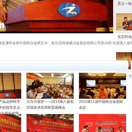
意义--
实芯钙包
金属学会和中国铁合金网主办，哈尔滨科德威冶金股份有限公司协办的“全国第八届包芯
上一页
下
产品品种科学
主办方致辞——2014第八届包
2014第11届中国铁合金国际
中的指导意义-
芯线技术应用和贸易峰会
会议
冶金股份有限