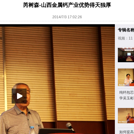
芮树森-山西金属钙产业优势得天独厚
2014/7/3 17:02:26
专辑名
视频：11
纯钙包芯
学吴玉彬
如何提高