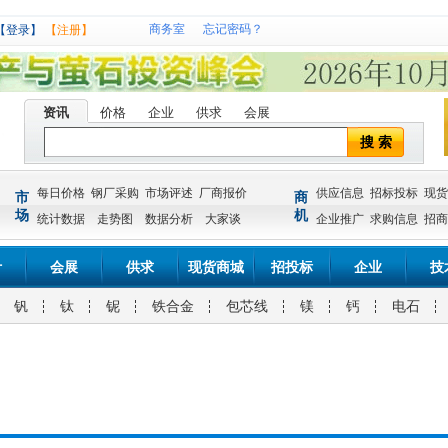
商务室
忘记密码？
【登录】
【注册】
资讯
价格
企业
供求
会展
搜 索
每日价格
钢厂采购
市场评述
厂商报价
供应信息
招标投标
现货
市
商
场
机
统计数据
走势图
数据分析
大家谈
企业推广
求购信息
招商
计
会展
供求
现货商城
招投标
企业
技
钒
钛
铌
铁合金
包芯线
镁
钙
电石