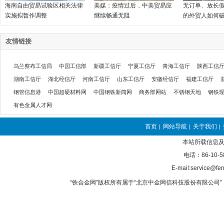
海南自由贸易试验区相关法律
美媒：疫情过后，中美贸易应
无订单、放长
实施拟暂作调整
继续畅通无阻
的外贸人如何破
友情链接
乌兰察布工信局
中国工信部
新疆工信厅
宁夏工信厅
青海工信厅
陕西工信
湖南工信厅
湖北经信厅
河南工信厅
山东工信厅
安徽经信厅
福建工信厅
钢管信息港
中国超硬材料网
中国钢铁新闻网
商务部网站
不锈钢天地
钢铁
有色金属人才网
首页
网站导航
关于我们
|
|
|
本站所载信息及
电话：86-10-5
E-mail:service@fer
“铁合金网”版权所有属于“北京中金网信科技股份有限公司” 