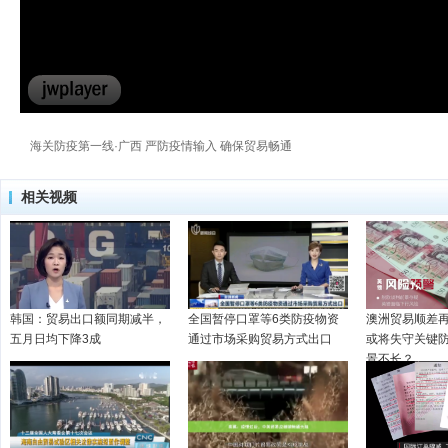
海关防疫第一线·广西 严防疫情输入 确保贸易畅通
相关视频
韩国：贸易出口额同期减半，
全国暂停口罩等6类防疫物资
澳洲贸易顺差
五月日均下降3成
通过市场采购贸易方式出口
或将失守关键
景不长？