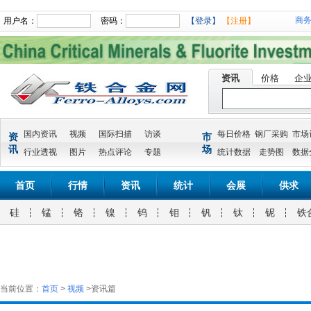
商
用户名：
密码：
【登录】
【注册】
资讯
价格
企
国内资讯
视频
国际扫描
访谈
每日价格
钢厂采购
市场
资
市
讯
场
行业透视
图片
热点评论
专题
统计数据
走势图
数据
首页
行情
资讯
统计
会展
供求
硅
锰
铬
镍
钨
钼
钒
钛
铌
铁
当前位置：
首页
>
视频
>资讯篇