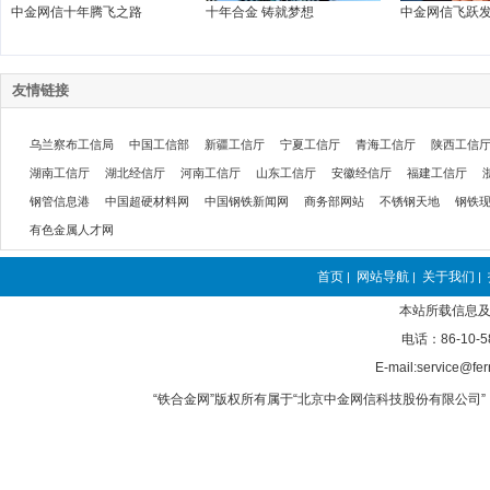
中金网信十年腾飞之路
十年合金 铸就梦想
中金网信飞跃
友情链接
乌兰察布工信局
中国工信部
新疆工信厅
宁夏工信厅
青海工信厅
陕西工信
湖南工信厅
湖北经信厅
河南工信厅
山东工信厅
安徽经信厅
福建工信厅
钢管信息港
中国超硬材料网
中国钢铁新闻网
商务部网站
不锈钢天地
钢铁
有色金属人才网
首页
网站导航
关于我们
|
|
|
本站所载信息及
电话：86-10-5
E-mail:service@fer
“铁合金网”版权所有属于“北京中金网信科技股份有限公司” 