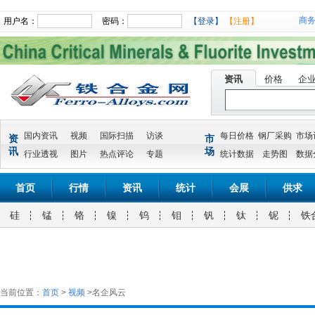
商
用户名：
密码：
【登录】
【注册】
资讯
价格
企
国内资讯
视频
国际扫描
访谈
每日价格
钢厂采购
市场
资
市
讯
场
行业透视
图片
热点评论
专题
统计数据
走势图
数据
首页
行情
资讯
统计
会展
供求
硅
锰
铬
镍
钨
钼
钒
钛
铌
铁
当前位置：
首页
>
视频
>名企风云