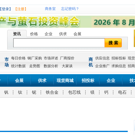
商务室
忘记密码？
【登录】
【注册】
资讯
价格
企业
供求
会展
搜 索
每日价格
钢厂采购
市场评述
厂商报价
供应信息
招标投标
现货
市
商
场
机
统计数据
走势图
数据分析
大家谈
企业推广
求购信息
招商
计
会展
供求
现货商城
招投标
企业
技
钒
钛
铌
铁合金
包芯线
镁
钙
电石