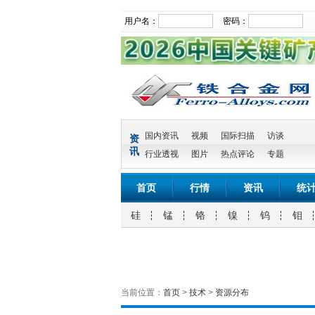
用户名：
密码：
国内资讯
视频
国际扫描
访谈
资
讯
行业透视
图片
热点评论
专题
首页
行情
资讯
统
硅
锰
铬
镍
钨
钼
当前位置：
首页
>
技术
>
资源分布