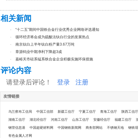
相关新闻
·
“十二五”期间中国铁合金行业优秀企业网络评选通知
·
循环经济将会成为硫酸法钛白行业的发展热点
·
南京钛白上半年钛白粉产量3.67万吨
·
章源钨业中期净利下降超3成
·
嘉峪关市硅系锰系铁合金企业积极实施环保措施
评论内容
请登录后评论！
登录
注册
友情链接
乌兰察布工信局
中国工信部
新疆工信厅
宁夏工信厅
青海工信厅
陕西工信
湖南工信厅
湖北经信厅
河南工信厅
山东工信厅
安徽经信厅
福建工信厅
钢管信息港
中国超硬材料网
中国钢铁新闻网
商务部网站
不锈钢天地
钢铁
有色金属人才网