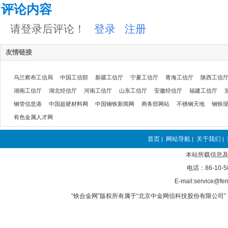
评论内容
请登录后评论！
登录
注册
友情链接
乌兰察布工信局
中国工信部
新疆工信厅
宁夏工信厅
青海工信厅
陕西工信
湖南工信厅
湖北经信厅
河南工信厅
山东工信厅
安徽经信厅
福建工信厅
钢管信息港
中国超硬材料网
中国钢铁新闻网
商务部网站
不锈钢天地
钢铁
有色金属人才网
首页
网站导航
关于我们
|
|
|
本站所载信息及
电话：86-10-5
E-mail:service@fer
“铁合金网”版权所有属于“北京中金网信科技股份有限公司” 