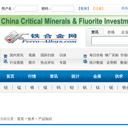
商
用户名：
密码：
【登录】
【注册】
资讯
价格
企
国内资讯
视频
国际扫描
访谈
每日价格
钢厂采购
市场
资
市
讯
场
行业透视
图片
热点评论
专题
统计数据
走势图
数据
首页
行情
资讯
统计
会展
供求
硅
锰
铬
镍
钨
钼
钒
钛
铌
铁
当前位置：
首页
>
技术
>
产品知识