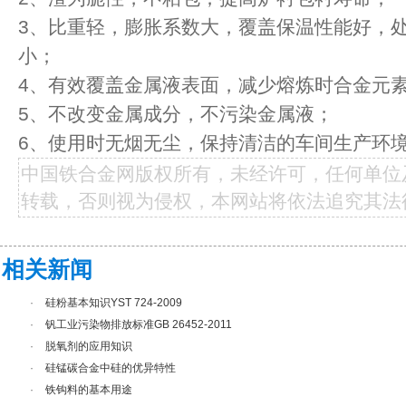
3、比重轻，膨胀系数大，覆盖保温性能好，
小；
4、有效覆盖金属液表面，减少熔炼时合金元
5、不改变金属成分，不污染金属液；
6、使用时无烟无尘，保持清洁的车间生产环
中国铁合金网版权所有，未经许可，任何单位
转载，否则视为侵权，本网站将依法追究其法
相关新闻
·
硅粉基本知识YST 724-2009
·
钒工业污染物排放标准GB 26452-2011
·
脱氧剂的应用知识
·
硅锰碳合金中硅的优异特性
·
铁钩料的基本用途