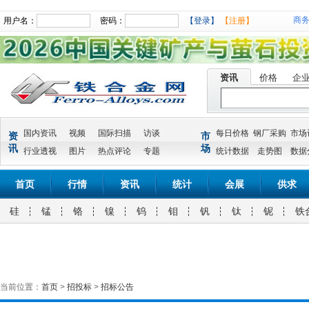
商
用户名：
密码：
【登录】
【注册】
资讯
价格
企
国内资讯
视频
国际扫描
访谈
每日价格
钢厂采购
市场
资
市
讯
场
行业透视
图片
热点评论
专题
统计数据
走势图
数据
首页
行情
资讯
统计
会展
供求
硅
锰
铬
镍
钨
钼
钒
钛
铌
铁
当前位置：
首页
>
招投标
>
招标公告