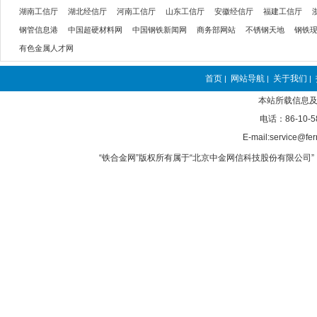
湖南工信厅
湖北经信厅
河南工信厅
山东工信厅
安徽经信厅
福建工信厅
钢管信息港
中国超硬材料网
中国钢铁新闻网
商务部网站
不锈钢天地
钢铁
有色金属人才网
首页
网站导航
关于我们
|
|
|
本站所载信息及
电话：86-10-5
E-mail:service@fer
“铁合金网”版权所有属于“北京中金网信科技股份有限公司” 