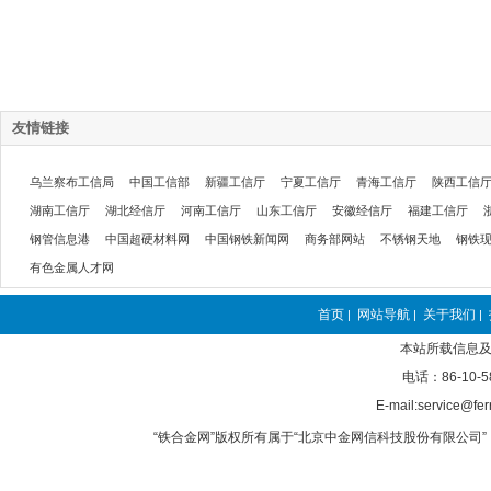
友情链接
乌兰察布工信局
中国工信部
新疆工信厅
宁夏工信厅
青海工信厅
陕西工信
湖南工信厅
湖北经信厅
河南工信厅
山东工信厅
安徽经信厅
福建工信厅
钢管信息港
中国超硬材料网
中国钢铁新闻网
商务部网站
不锈钢天地
钢铁
有色金属人才网
首页
网站导航
关于我们
|
|
|
本站所载信息及
电话：86-10-5
E-mail:service@fer
“铁合金网”版权所有属于“北京中金网信科技股份有限公司” 