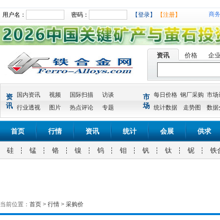
商
用户名：
密码：
【登录】
【注册】
资讯
价格
企
国内资讯
视频
国际扫描
访谈
每日价格
钢厂采购
市场
资
市
讯
场
行业透视
图片
热点评论
专题
统计数据
走势图
数据
首页
行情
资讯
统计
会展
供求
硅
锰
铬
镍
钨
钼
钒
钛
铌
铁
当前位置：
首页
>
行情
>
采购价