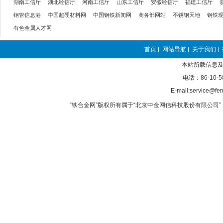
湖南工信厅
湖北经信厅
河南工信厅
山东工信厅
安徽经信厅
福建工信厅
钢管信息港
中国超硬材料网
中国钢铁新闻网
商务部网站
不锈钢天地
钢铁
有色金属人才网
首页
网站导航
关于我们
|
|
|
本站所载信息及
电话：86-10-5
E-mail:service@fer
“铁合金网”版权所有属于“北京中金网信科技股份有限公司” 