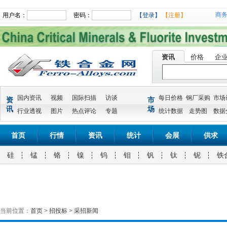
商
用户名：
密码：
【登录】
【注册】
资讯
价格
企
国内资讯
视频
国际扫描
访谈
每日价格
钢厂采购
市场
资
市
讯
场
行业透视
图片
热点评论
专题
统计数据
走势图
数据
首页
行情
资讯
统计
会展
供求
硅
锰
铬
镍
钨
钼
钒
钛
铌
铁
当前位置：
首页
>
招投标
>
采招新闻