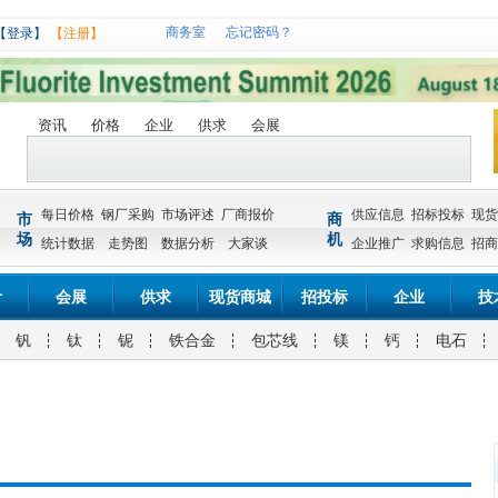
商务室
忘记密码？
【登录】
【注册】
资讯
价格
企业
供求
会展
每日价格
钢厂采购
市场评述
厂商报价
供应信息
招标投标
现货
市
商
场
机
统计数据
走势图
数据分析
大家谈
企业推广
求购信息
招商
计
会展
供求
现货商城
招投标
企业
技
钒
钛
铌
铁合金
包芯线
镁
钙
电石