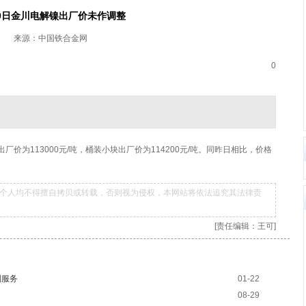
30日金川电解镍出厂价未作调整
来源：中国铁合金网
0
价为113000元/吨，桶装小块出厂价为114200元/吨。同昨日相比，价格
个人均不得擅自拷贝或转载，否则视为侵权，本网站将依法追究其法律责
[责任编辑：王可]
制服务
01-22
08-29