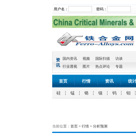
用户名：
密码：
国内资讯
视频
国际扫描
访谈
资
讯
行业透视
图片
热点评论
专题
首页
行情
资讯
统
硅
锰
铬
镍
钨
钼
当前位置：
首页
>
行情
>
分析预测