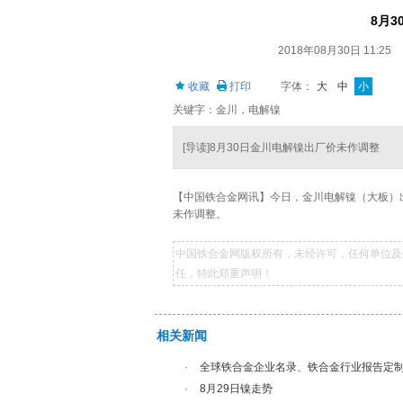
8月
2018年08月30日 11:25
收藏
打印
字体：
大
中
小
关键字：金川，电解镍
[导读]8月30日金川电解镍出厂价未作调整
【中国铁合金网讯】今日，金川电解镍（大板）出厂
未作调整。
中国铁合金网版权所有，未经许可，任何单位及
任，特此郑重声明！
相关新闻
·
全球铁合金企业名录、铁合金行业报告定
·
8月29日镍走势