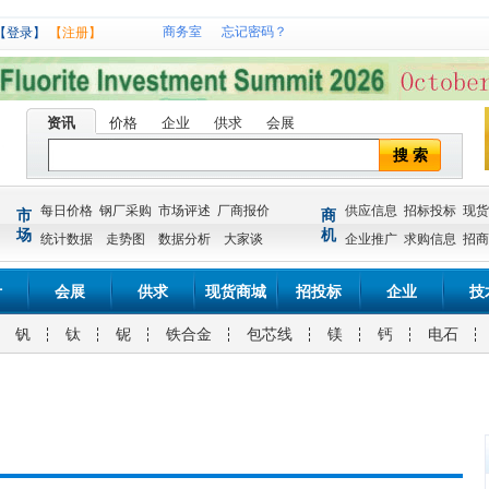
商务室
忘记密码？
【登录】
【注册】
资讯
价格
企业
供求
会展
搜 索
每日价格
钢厂采购
市场评述
厂商报价
供应信息
招标投标
现货
市
商
场
机
统计数据
走势图
数据分析
大家谈
企业推广
求购信息
招商
计
会展
供求
现货商城
招投标
企业
技
钒
钛
铌
铁合金
包芯线
镁
钙
电石