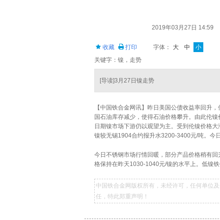
2019年03月27日 14:59
收藏
打印
字体：
大
中
小
关键字：镍，走势
[导读]3月27日镍走势
【中国铁合金网讯】昨日美国公债收益率回升，
国石油库存减少，使得石油价格攀升。由此伦镍价格
日期镍市场下游仍以观望为主。受到伦镍价格大涨
镍较无锡1904合约报升水3200-3400元/吨。
今日不锈钢市场行情回暖，部分产品价格稍有回
格保持在昨天1030-1040元/镍的水平上。低镍铁
中国铁合金网版权所有，未经许可，任何单位及
任，特此郑重声明！