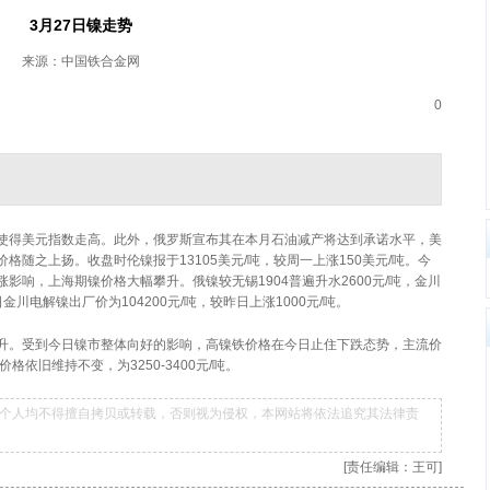
3月27日镍走势
来源：中国铁合金网
0
使得美元指数走高。此外，俄罗斯宣布其在本月石油减产将达到承诺水平，美
随之上扬。收盘时伦镍报于13105美元/吨，较周一上涨150美元/吨。今
影响，上海期镍价格大幅攀升。俄镍较无锡1904普遍升水2600元/吨，金川
今日金川电解镍出厂价为104200元/吨，较昨日上涨1000元/吨。
升。受到今日镍市整体向好的影响，高镍铁价格在今日止住下跌态势，主流价
价格依旧维持不变，为3250-3400元/吨。
个人均不得擅自拷贝或转载，否则视为侵权，本网站将依法追究其法律责
[责任编辑：王可]