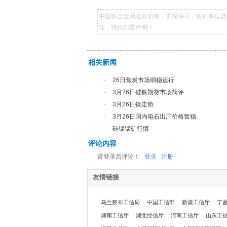
中国铁合金网版权所有，未经许可，任何单位及
任，特此郑重声明！
相关新闻
·
26日焦炭市场弱稳运行
·
3月26日硅铁期货市场简评
·
3月26日镍走势
·
3月26日国内电石出厂价格暂稳
·
硅锰锰矿行情
评论内容
请登录后评论！
登录
注册
友情链接
乌兰察布工信局
中国工信部
新疆工信厅
宁
湖南工信厅
湖北经信厅
河南工信厅
山东工