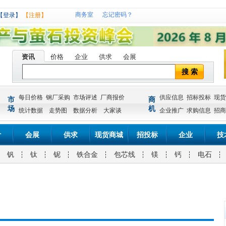
商务室
忘记密码？
【登录】
【注册】
资讯
价格
企业
供求
会展
搜 索
每日价格
钢厂采购
市场评述
厂商报价
供应信息
招标投标
现货
市
商
场
机
统计数据
走势图
数据分析
大家谈
企业推广
求购信息
招商
计
会展
供求
现货商城
招投标
企业
技
钒
钛
铌
铁合金
包芯线
镁
钙
电石