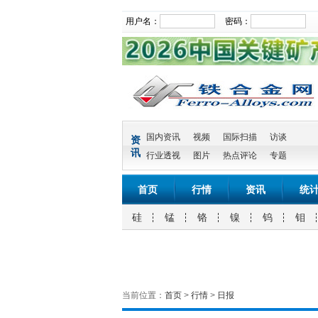
用户名：
密码：
国内资讯
视频
国际扫描
访谈
资
讯
行业透视
图片
热点评论
专题
首页
行情
资讯
统
硅
锰
铬
镍
钨
钼
当前位置：
首页
>
行情
>
日报