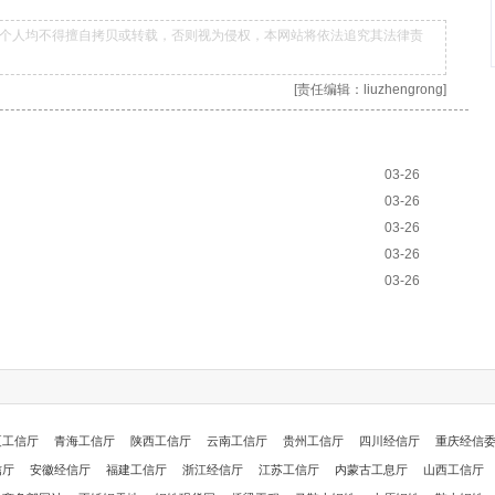
个人均不得擅自拷贝或转载，否则视为侵权，本网站将依法追究其法律责
[责任编辑：liuzhengrong]
03-26
03-26
03-26
03-26
03-26
夏工信厅
青海工信厅
陕西工信厅
云南工信厅
贵州工信厅
四川经信厅
重庆经信
信厅
安徽经信厅
福建工信厅
浙江经信厅
江苏工信厅
内蒙古工息厅
山西工信厅