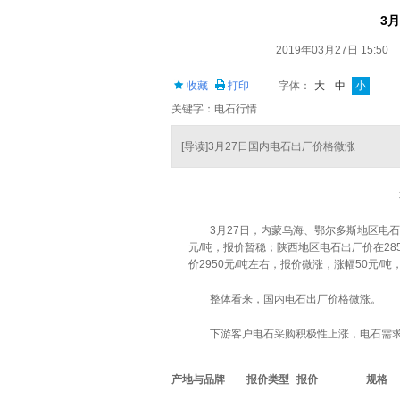
3
2019年03月27日 15:50
收藏
打印
字体：
大
中
小
关键字：电石行情
[导读]3月27日国内电石出厂价格微涨
3月27日，内蒙乌海、鄂尔多斯地区电石主流
元/吨，报价暂稳；陕西地区电石出厂价在285
价2950元/吨左右，报价微涨，涨幅50元/
整体看来，国内电石出厂价格微涨。
下游客户电石采购积极性上涨，电石需求
产地与品牌
报价类型
报价
规格