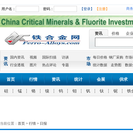
商
用户名：
密码：
【登录】
【注册】
资讯
价格
企
国内资讯
视频
国际扫描
访谈
每日价格
钢厂采购
市场
资
市
讯
场
行业透视
图片
热点评论
专题
统计数据
走势图
数据
首页
行情
资讯
统计
会展
供求
硅
锰
铬
镍
钨
钼
钒
钛
铌
铁
当前位置：
首页
>
行情
>
日报