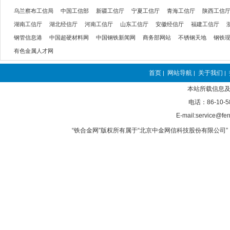
乌兰察布工信局
中国工信部
新疆工信厅
宁夏工信厅
青海工信厅
陕西工信
湖南工信厅
湖北经信厅
河南工信厅
山东工信厅
安徽经信厅
福建工信厅
钢管信息港
中国超硬材料网
中国钢铁新闻网
商务部网站
不锈钢天地
钢铁
有色金属人才网
首页
网站导航
关于我们
|
|
|
本站所载信息及
电话：86-10-5
E-mail:service@fer
“铁合金网”版权所有属于“北京中金网信科技股份有限公司” 