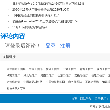
·
日本钢铁协会：1-9月出口钢铁2464万吨 同比下降3.1%
·
2020年11月钢厂硅铁招标信息(2020/11/04)
·
《中国铁合金网硅铁每日快报》11.4
·
埃赫曼(Eramet)2020年三季度锰矿产量同比增15%
·
11月4日硅铁期货市场简评
评论内容
请登录后评论！
登录
注册
友情链接
乌兰察布工信局
中国工信部
新疆工信厅
宁夏工信厅
青海工信厅
陕西工信
湖南工信厅
湖北经信厅
河南工信厅
山东工信厅
安徽经信厅
福建工信厅
钢管信息港
中国超硬材料网
中国钢铁新闻网
商务部网站
不锈钢天地
钢铁
有色金属人才网
首页
网站导航
关于我们
|
|
|
本站所载信息及