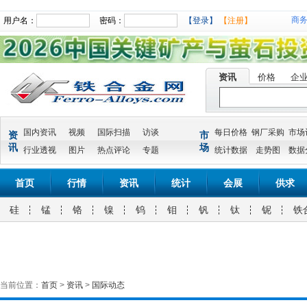
商
用户名：
密码：
【登录】
【注册】
资讯
价格
企
国内资讯
视频
国际扫描
访谈
每日价格
钢厂采购
市场
资
市
讯
场
行业透视
图片
热点评论
专题
统计数据
走势图
数据
首页
行情
资讯
统计
会展
供求
硅
锰
铬
镍
钨
钼
钒
钛
铌
铁
当前位置：
首页
>
资讯
>
国际动态