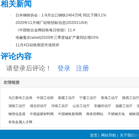
相关新闻
·
日本钢铁协会：1-9月出口钢铁2464万吨 同比下降3.1%
·
2020年11月钢厂硅铁招标信息(2020/11/04)
·
《中国铁合金网硅铁每日快报》11.4
·
埃赫曼(Eramet)2020年三季度锰矿产量同比增15%
·
11月4日硅铁期货市场简评
评论内容
请登录后评论！
登录
注册
友情链接
乌兰察布工信局
中国工信部
新疆工信厅
宁夏工信厅
青海工信厅
陕西工信
湖南工信厅
湖北经信厅
河南工信厅
山东工信厅
安徽经信厅
福建工信厅
钢管信息港
中国超硬材料网
中国钢铁新闻网
商务部网站
不锈钢天地
钢铁
有色金属人才网
首页
网站导航
关于我们
|
|
|