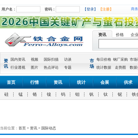
商
用户名：
密码：
【登录】
【注册】
资讯
价格
企
国内资讯
视频
国际扫描
访谈
每日价格
钢厂采购
市场
资
市
讯
场
行业透视
图片
热点评论
专题
统计数据
走势图
数据
首页
行情
资讯
统计
会展
供求
硅
锰
铬
镍
钨
钼
钒
钛
铌
铁
当前位置：
首页
>
资讯
>
国际动态