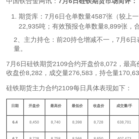
中国铁合金网讯：
7
月6日硅铁期货市场简评：
期货库：7月6日仓单数量4587张（较上一
22,935吨；有效预报仓单数量8,899张，合
2、主力持仓：前20持仓增减不一，7月6
量。
7月6日硅铁期货2109合约开盘价8,072，最高价
收盘价8,282，成交量276,583，持仓量170,6
硅铁期货主力合约2109每日具体表现如下：
日期
开盘价
最高价
最低价
收盘价
成交量/手
6.4
8,450
8,740
8,398
8,728
638,701
6.7
8,728
8,758
8,566
8,650
407,473