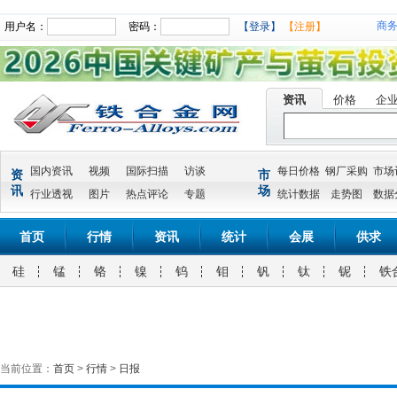
商
用户名：
密码：
【登录】
【注册】
资讯
价格
企
国内资讯
视频
国际扫描
访谈
每日价格
钢厂采购
市场
资
市
讯
场
行业透视
图片
热点评论
专题
统计数据
走势图
数据
首页
行情
资讯
统计
会展
供求
硅
锰
铬
镍
钨
钼
钒
钛
铌
铁
当前位置：
首页
>
行情
>
日报