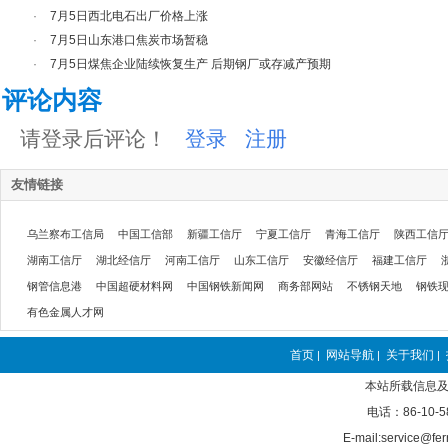
·
7月5日西北电石出厂价格上涨
·
7月5日山东港口焦炭市场暂稳
·
7月5日煤焦企业陆续恢复生产 后期钢厂或存减产预期
评论内容
请登录后评论！
登录
注册
友情链接
乌兰察布工信局
中国工信部
新疆工信厅
宁夏工信厅
青海工信厅
陕西工信
湖南工信厅
湖北经信厅
河南工信厅
山东工信厅
安徽经信厅
福建工信厅
钢管信息港
中国超硬材料网
中国钢铁新闻网
商务部网站
不锈钢天地
钢铁
有色金属人才网
首页
网站导航
关于我们
|
|
|
本站所载信息及
电话：86-10-5
E-mail:service@fer