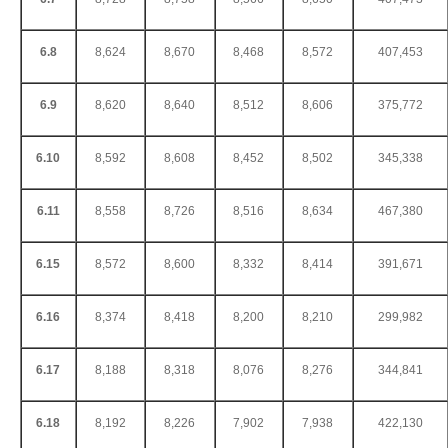
6.8
8,624
8,670
8,468
8,572
407,453
6.9
8,620
8,640
8,512
8,606
375,772
6.10
8,592
8,608
8,452
8,502
345,338
6.11
8,558
8,726
8,516
8,634
467,380
6.15
8,572
8,600
8,332
8,414
391,671
6.16
8,374
8,418
8,200
8,210
299,982
6.17
8,188
8,318
8,076
8,276
344,841
6.18
8,192
8,226
7,902
7,938
422,130