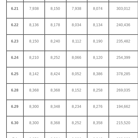
6.21
7,938
8,150
7,938
8,074
303,012
6.22
8,136
8,178
8,034
8,134
240,436
6.23
8,150
8,240
8,112
8,190
235,482
6.24
8,210
8,252
8,066
8,120
254,399
6.25
8,142
8,424
8,052
8,386
378,285
6.28
8,368
8,368
8,152
8,258
269,035
6.29
8,300
8,348
8,234
8,276
194,662
6.30
8,300
8,368
8,252
8,358
215,520