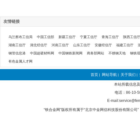
友情链接
乌兰察布工信局
中国工信部
新疆工信厅
宁夏工信厅
青海工信厅
陕西工信
湖南工信厅
湖北经信厅
河南工信厅
山东工信厅
安徽经信厅
福建工信厅
钢管信息港
中国超硬材料网
中国钢铁新闻网
商务部网站
不锈钢天地
钢铁
有色金属人才网
首页
网站导航
关于我们
|
|
|
本站所载信息及
电话：86-10-5
E-mail:service@fer
“铁合金网”版权所有属于“北京中金网信科技股份有限公司” 