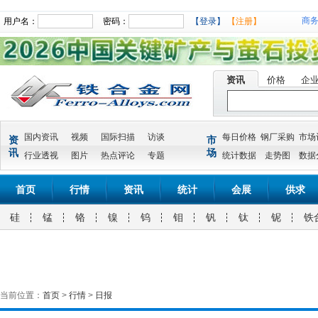
商
用户名：
密码：
【登录】
【注册】
资讯
价格
企
国内资讯
视频
国际扫描
访谈
每日价格
钢厂采购
市场
资
市
讯
场
行业透视
图片
热点评论
专题
统计数据
走势图
数据
首页
行情
资讯
统计
会展
供求
硅
锰
铬
镍
钨
钼
钒
钛
铌
铁
当前位置：
首页
>
行情
>
日报