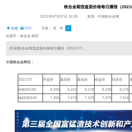
铁合金期货盘面价格每日播报（2021/
2021年07月07日 16:28
来源：中国铁合金网
收藏
打印
字体：
大
中
小
关键字：铁合金,期货
[导读]铁合金期货盘面价格每日播报（2021/7/7）。
中国铁合金网讯：
2021/7/7
开盘价
最高价
最低价
收盘价
结算价
硅铁SF109
8,200
8,342
8,178
8,330
8,276
锰硅SM109
7,350
7,478
7,320
7,470
7,414