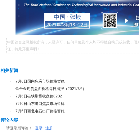
中国铁合金网版权所有，未经许可，任何单位及个人均不得擅自拷贝或转载，否
任，特此郑重声明！
相关新闻
·
7月6日国内焦炭市场价格暂稳
·
铁合金期货盘面价格每日播报（2021/7/6）
·
7月6日硅铁期货收盘价8282
·
7月6日山东港口焦炭市场暂稳
·
7月6日西北电石出厂价格暂稳
评论内容
请登录后评论！
登录
注册