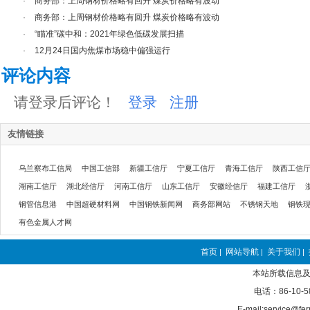
·
商务部：上周钢材价格略有回升 煤炭价格略有波动
·
商务部：上周钢材价格略有回升 煤炭价格略有波动
·
“瞄准”碳中和：2021年绿色低碳发展扫描
·
12月24日国内焦煤市场稳中偏强运行
评论内容
请登录后评论！
登录
注册
友情链接
乌兰察布工信局
中国工信部
新疆工信厅
宁夏工信厅
青海工信厅
陕西工信
湖南工信厅
湖北经信厅
河南工信厅
山东工信厅
安徽经信厅
福建工信厅
钢管信息港
中国超硬材料网
中国钢铁新闻网
商务部网站
不锈钢天地
钢铁
有色金属人才网
首页
网站导航
关于我们
|
|
|
本站所载信息及
电话：86-10-5
E-mail:service@fer