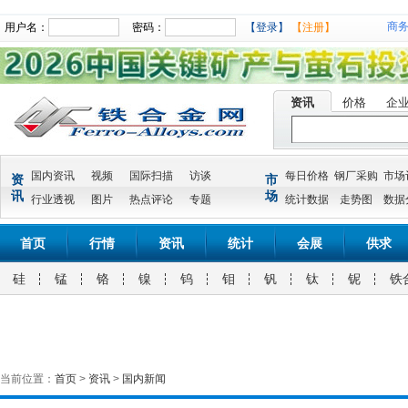
商
用户名：
密码：
【登录】
【注册】
资讯
价格
企
国内资讯
视频
国际扫描
访谈
每日价格
钢厂采购
市场
资
市
讯
场
行业透视
图片
热点评论
专题
统计数据
走势图
数据
首页
行情
资讯
统计
会展
供求
硅
锰
铬
镍
钨
钼
钒
钛
铌
铁
当前位置：
首页
>
资讯
>
国内新闻