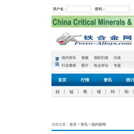
用户名：
密码：
国内资讯
视频
国际扫描
访谈
资
讯
行业透视
图片
热点评论
专题
首页
行情
资讯
统
硅
锰
铬
镍
钨
钼
当前位置：
首页
>
资讯
>
国内新闻