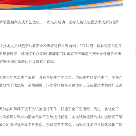
国富炉装置顺利完成工艺优化，一次点火成功，这标志着该装置技术成果转化和
业技术人员对照启动前安全检查表进行自查自纠；2月14日，榆林化学公司生
、质量管理部、机电仪中心等6个职能部门对该装置开车前的安全条件进行检查
装置安全稳定试验运行提供有力保障。
能最大的兰炭生产装置，具有单炉生产能力大、适应物料粒度范围广、半焦产
用烟气干法熄焦、余热回用、污水零排放等环保优势，该装置技术的推广应用
无加热炉两种工况下的试验运行工作，打通了全工艺流程，为进一步优化工
公司前期对装置内部布气集气系统进行优化，本次试验运行的成功也验证了该
该公司将继续收集工艺参数，形成完整工艺包，为装置技术成果转化和推广应