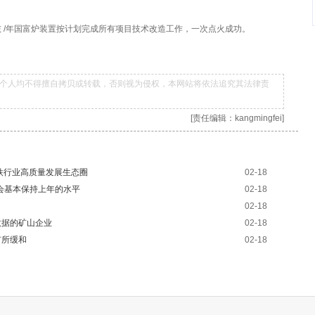
0万吨 /年国富炉装置按计划完成所有项目技术改造工作，一次点火成功。
个人均不得擅自拷贝或转载，否则视为侵权，本网站将依法追究其法律责
[责任编辑：kangmingfei]
铁行业高质量发展生态圈
02-18
将会基本保持上年的水平
02-18
02-18
数据的矿山企业
02-18
有所缓和
02-18