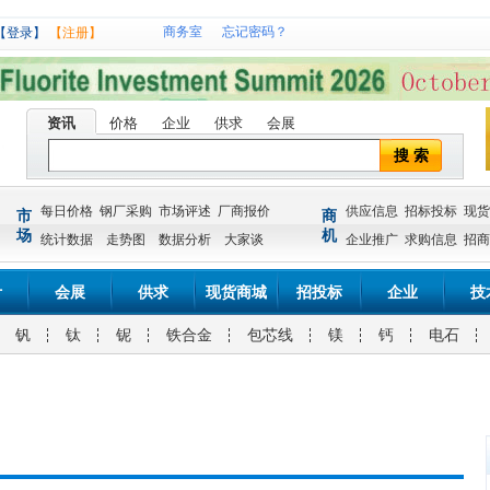
商务室
忘记密码？
【登录】
【注册】
资讯
价格
企业
供求
会展
搜 索
每日价格
钢厂采购
市场评述
厂商报价
供应信息
招标投标
现货
市
商
场
机
统计数据
走势图
数据分析
大家谈
企业推广
求购信息
招商
计
会展
供求
现货商城
招投标
企业
技
钒
钛
铌
铁合金
包芯线
镁
钙
电石