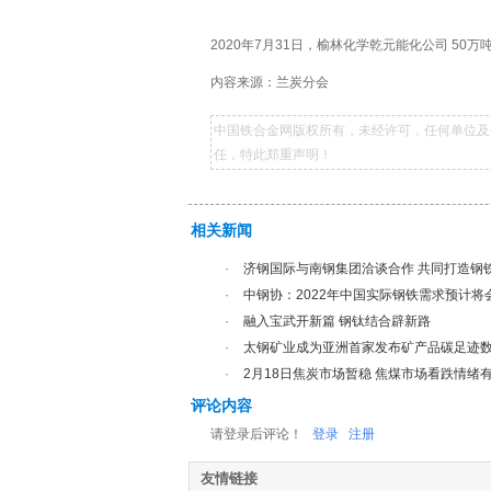
2020年7月31日，榆林化学乾元能化公司 5
内容来源：兰炭分会
中国铁合金网版权所有，未经许可，任何单位及
任，特此郑重声明！
相关新闻
·
济钢国际与南钢集团洽谈合作 共同打造钢
·
中钢协：2022年中国实际钢铁需求预计
·
融入宝武开新篇 钢钛结合辟新路
·
太钢矿业成为亚洲首家发布矿产品碳足迹
·
2月18日焦炭市场暂稳 焦煤市场看跌情绪
评论内容
请登录后评论！
登录
注册
友情链接