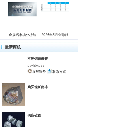
金属钙市场分析与
2026年5月全球粗
最新商机
不锈钢仪表管
pyyhbxg88
在线询价
联系方式
购买锰矿南非
供应硅铁