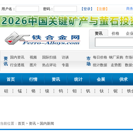
商
用户名：
密码：
【登录】
【注册】
资讯
价格
企
国内资讯
视频
国际扫描
访谈
每日价格
钢厂采购
市场
资
市
讯
场
行业透视
图片
热点评论
专题
统计数据
走势图
数据
首页
行情
资讯
统计
会展
供求
硅
锰
铬
镍
钨
钼
钒
钛
铌
铁
当前位置：
首页
>
资讯
>
国内新闻