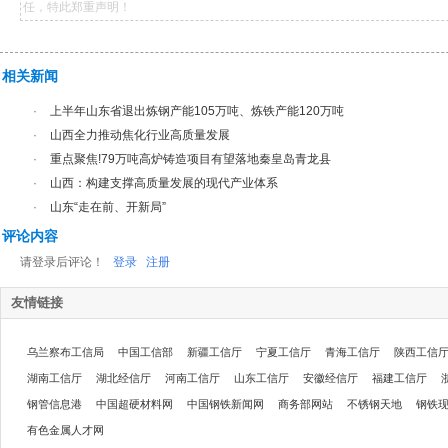
任，特此郑重声明！
相关新闻
·
上半年山东省退出炼钢产能105万吨、炼铁产能120万吨
·
山西全力推动焦化行业高质量发展
·
重点聚焦!79万吨高炉铸造项目有望落地秦皇岛青龙县
·
山西：构建支撑高质量发展的现代产业体系
·
山东“走在前、开新局”
评论内容
请登录后评论！
登录
注册
友情链接
乌兰察布工信局
中国工信部
新疆工信厅
宁夏工信厅
青海工信厅
陕西工信
湖南工信厅
湖北经信厅
河南工信厅
山东工信厅
安徽经信厅
福建工信厅
钢管信息港
中国超硬材料网
中国钢铁新闻网
商务部网站
不锈钢天地
钢铁
有色金属人才网