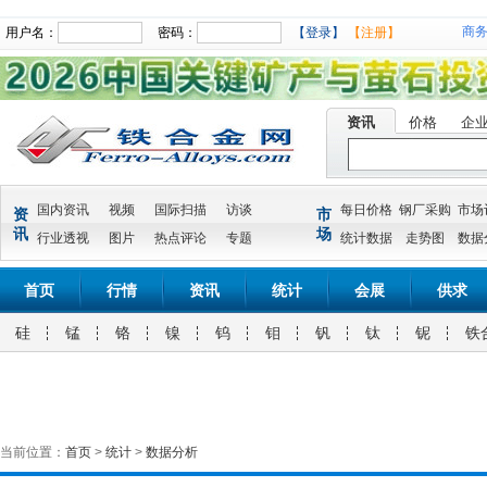
商
用户名：
密码：
【登录】
【注册】
资讯
价格
企
国内资讯
视频
国际扫描
访谈
每日价格
钢厂采购
市场
资
市
讯
场
行业透视
图片
热点评论
专题
统计数据
走势图
数据
首页
行情
资讯
统计
会展
供求
硅
锰
铬
镍
钨
钼
钒
钛
铌
铁
当前位置：
首页
>
统计
>
数据分析