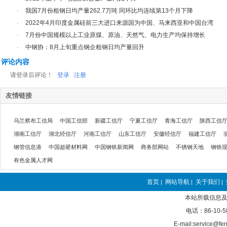
·
我国7月份粗钢日均产量262.7万吨 同环比均连续第13个月下降
·
2022年4月印度金属硅前三大进口来源国为中国、马来西亚和中国台湾
·
7月份中国规模以上工业原煤、原油、天然气、电力生产均保持增长
·
中钢协：8月上旬重点钢企粗钢日均产量回升
评论内容
请登录后评论！
登录
注册
友情链接
乌兰察布工信局
中国工信部
新疆工信厅
宁夏工信厅
青海工信厅
陕西工信
湖南工信厅
湖北经信厅
河南工信厅
山东工信厅
安徽经信厅
福建工信厅
钢管信息港
中国超硬材料网
中国钢铁新闻网
商务部网站
不锈钢天地
钢铁
有色金属人才网
首页
网站导航
关于我们
|
|
|
本站所载信息及
电话：86-10-5
E-mail:service@fer