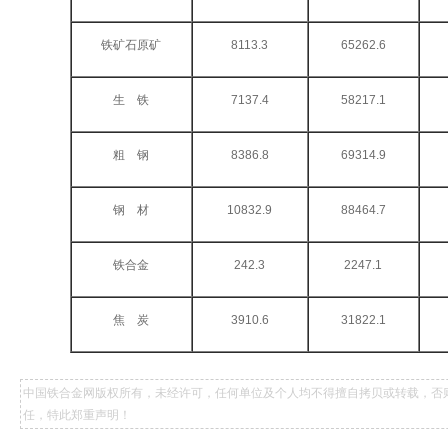
铁矿石原矿
8113.3
65262.6
生 铁
7137.4
58217.1
粗 钢
8386.8
69314.9
钢 材
10832.9
88464.7
铁合金
242.3
2247.1
焦 炭
3910.6
31822.1
中国铁合金网版权所有，未经许可，任何单位及个人均不得擅自拷贝或转载，否
任，特此郑重声明！