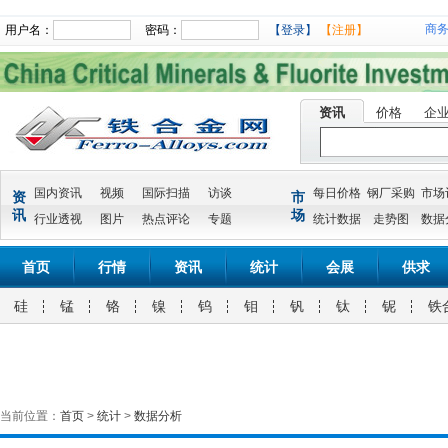
商
用户名：
密码：
【登录】
【注册】
资讯
价格
企
国内资讯
视频
国际扫描
访谈
每日价格
钢厂采购
市场
资
市
讯
场
行业透视
图片
热点评论
专题
统计数据
走势图
数据
首页
行情
资讯
统计
会展
供求
硅
锰
铬
镍
钨
钼
钒
钛
铌
铁
当前位置：
首页
>
统计
>
数据分析