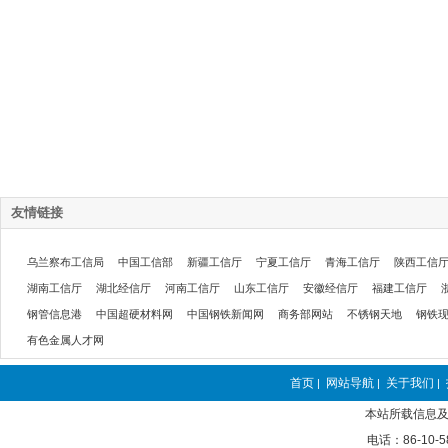
友情链接
乌兰察布工信局
中国工信部
新疆工信厅
宁夏工信厅
青海工信厅
陕西工信
湖南工信厅
湖北经信厅
河南工信厅
山东工信厅
安徽经信厅
福建工信厅
钢管信息港
中国超硬材料网
中国钢铁新闻网
商务部网站
不锈钢天地
钢铁
有色金属人才网
首页
网站导航
关于我们
|
|
|
本站所载信息及
电话：86-10-5