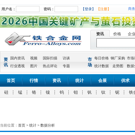
商
用户名：
密码：
【登录】
【注册】
资讯
价格
企
国内资讯
视频
国际扫描
访谈
每日价格
钢厂采购
市场
资
市
讯
场
行业透视
图片
热点评论
专题
统计数据
走势图
数据
首页
行情
资讯
统计
会展
供求
硅
锰
铬
镍
钨
钼
钒
钛
铌
铁
当前位置：
首页
>
统计
>
数据分析