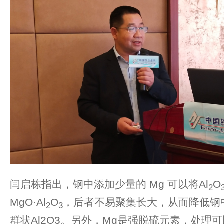
闫启栋指出，钢中添加少量的 Mg 可以将Al
O
2
MgO·Al
O
，后者不易聚集长大，从而降低钢
2
3
群状Al2O3。另外，Mg是强脱硫元素，处理