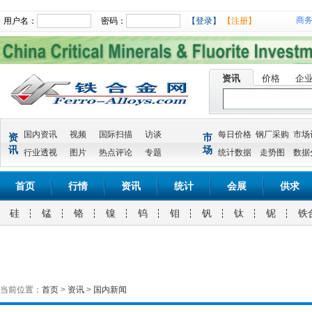
商
用户名：
密码：
【登录】
【注册】
资讯
价格
企
国内资讯
视频
国际扫描
访谈
每日价格
钢厂采购
市场
资
市
讯
场
行业透视
图片
热点评论
专题
统计数据
走势图
数据
首页
行情
资讯
统计
会展
供求
硅
锰
铬
镍
钨
钼
钒
钛
铌
铁
当前位置：
首页
>
资讯
>
国内新闻