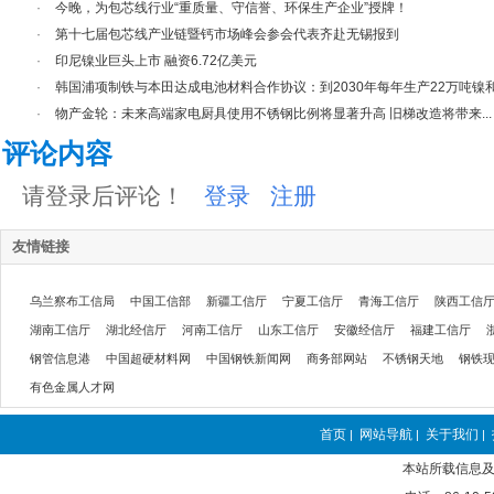
·
今晚，为包芯线行业“重质量、守信誉、环保生产企业”授牌！
·
第十七届包芯线产业链暨钙市场峰会参会代表齐赴无锡报到
·
印尼镍业巨头上市 融资6.72亿美元
·
韩国浦项制铁与本田达成电池材料合作协议：到2030年每年生产22万吨镍和.
·
物产金轮：未来高端家电厨具使用不锈钢比例将显著升高 旧梯改造将带来...
评论内容
请登录后评论！
登录
注册
友情链接
乌兰察布工信局
中国工信部
新疆工信厅
宁夏工信厅
青海工信厅
陕西工信
湖南工信厅
湖北经信厅
河南工信厅
山东工信厅
安徽经信厅
福建工信厅
钢管信息港
中国超硬材料网
中国钢铁新闻网
商务部网站
不锈钢天地
钢铁
有色金属人才网
首页
网站导航
关于我们
|
|
|
本站所载信息及