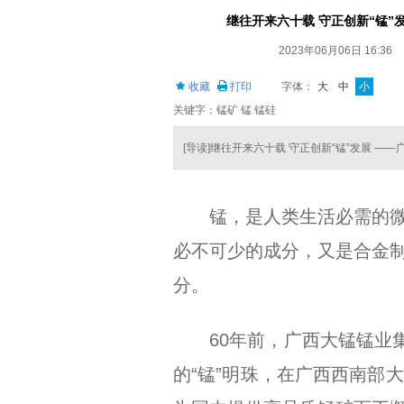
继往开来六十载 守正创新“锰”
2023年06月06日 16:36
收藏
打印
字体：
大
中
小
关键字：锰矿 锰 锰硅
[导读]继往开来六十载 守正创新“锰”发展 —
锰，是人类生活必需的
必不可少的成分，又是合金
分。
60年前，广西大锰锰业
的“锰”明珠，在广西西南部