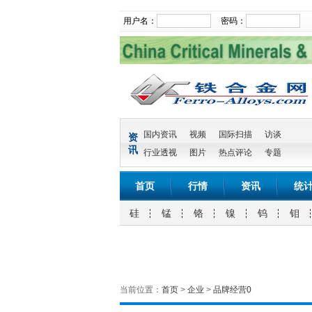
用户名：
密码：
国内资讯
视频
国际扫描
访谈
资
讯
行业透视
图片
热点评论
专题
首页
行情
资讯
统
硅
锰
铬
镍
钨
钼
当前位置：
首页
>
企业
>
品牌经营0