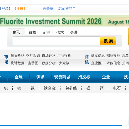
商务室
忘记密码？
【登录】
【注册】
资讯
价格
企业
供求
会展
搜 索
每日价格
钢厂采购
市场评述
厂商报价
供应信息
招标投标
现货
市
商
场
机
统计数据
走势图
数据分析
大家谈
企业推广
求购信息
招商
计
会展
供求
现货商城
招投标
企业
技
钒
钛
铌
铁合金
包芯线
镁
钙
电石