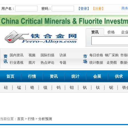
商
用户名：
密码：
【登录】
【注册】
资讯
价格
企
国内资讯
视频
国际扫描
访谈
每日价格
钢厂采购
市场
资
市
讯
场
行业透视
图片
热点评论
专题
统计数据
走势图
数据
首页
行情
资讯
统计
会展
供求
硅
锰
铬
镍
钨
钼
钒
钛
铌
铁
当前位置：
首页
>
行情
>
分析预测