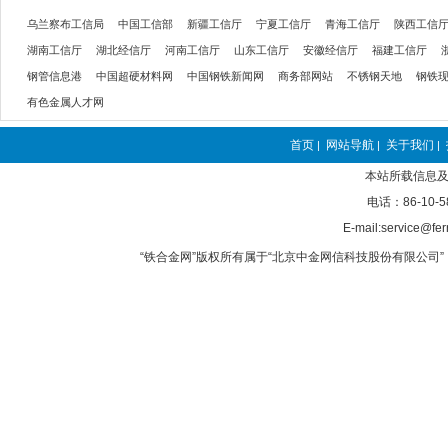
乌兰察布工信局
中国工信部
新疆工信厅
宁夏工信厅
青海工信厅
陕西工信
湖南工信厅
湖北经信厅
河南工信厅
山东工信厅
安徽经信厅
福建工信厅
钢管信息港
中国超硬材料网
中国钢铁新闻网
商务部网站
不锈钢天地
钢铁
有色金属人才网
首页
网站导航
关于我们
|
|
|
本站所载信息及
电话：86-10-5
E-mail:service@fer
“铁合金网”版权所有属于“北京中金网信科技股份有限公司” 