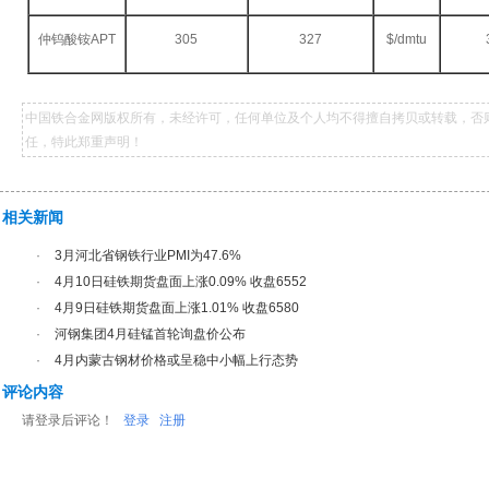
仲钨酸铵APT
305
327
$/dmtu
中国铁合金网版权所有，未经许可，任何单位及个人均不得擅自拷贝或转载，否
任，特此郑重声明！
相关新闻
·
3月河北省钢铁行业PMI为47.6%
·
4月10日硅铁期货盘面上涨0.09% 收盘6552
·
4月9日硅铁期货盘面上涨1.01% 收盘6580
·
河钢集团4月硅锰首轮询盘价公布
·
4月内蒙古钢材价格或呈稳中小幅上行态势
评论内容
请登录后评论！
登录
注册