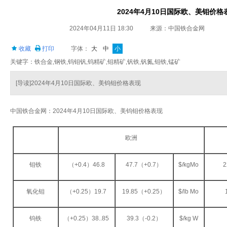
2024年4月10日国际欧、美钼价格
2024年04月11日 18:30
来源：中国铁合金网
收藏
打印
字体：
大
中
小
关键字：铁合金,钢铁,钨钼钒,钨精矿,钼精矿,钒铁,钒氮,钼铁,锰矿
[导读]2024年4月10日国际欧、美钨钼价格表现
中国铁合金网：2024年4月10日国际欧、美钨钼价格表现
欧洲
钼铁
（+0.4）46.8
47.7（+0.7）
$/kgMo
2
氧化钼
（+0.25）19.7
19.85（+0.25）
$/lb Mo
钨铁
（+0.25）38..85
39.3（-0.2）
$/kg W