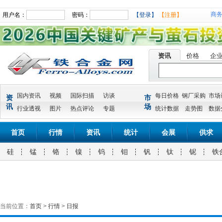
商
用户名：
密码：
【登录】
【注册】
资讯
价格
企
国内资讯
视频
国际扫描
访谈
每日价格
钢厂采购
市场
资
市
讯
场
行业透视
图片
热点评论
专题
统计数据
走势图
数据
首页
行情
资讯
统计
会展
供求
硅
锰
铬
镍
钨
钼
钒
钛
铌
铁
当前位置：
首页
>
行情
>
日报