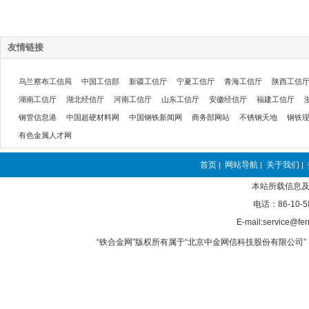
友情链接
乌兰察布工信局
中国工信部
新疆工信厅
宁夏工信厅
青海工信厅
陕西工信
湖南工信厅
湖北经信厅
河南工信厅
山东工信厅
安徽经信厅
福建工信厅
钢管信息港
中国超硬材料网
中国钢铁新闻网
商务部网站
不锈钢天地
钢铁
有色金属人才网
首页
网站导航
关于我们
|
|
|
本站所载信息及
电话：86-10-5
E-mail:service@fer
“铁合金网”版权所有属于“北京中金网信科技股份有限公司” 