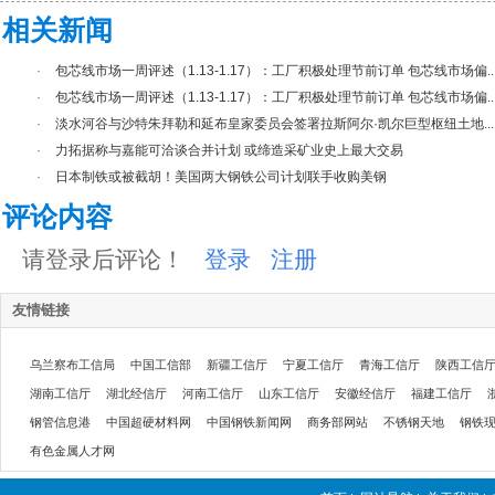
相关新闻
·
包芯线市场一周评述（1.13-1.17）：工厂积极处理节前订单 包芯线市场偏..
·
包芯线市场一周评述（1.13-1.17）：工厂积极处理节前订单 包芯线市场偏..
·
淡水河谷与沙特朱拜勒和延布皇家委员会签署拉斯阿尔·凯尔巨型枢纽土地...
·
力拓据称与嘉能可洽谈合并计划 或缔造采矿业史上最大交易
·
日本制铁或被截胡！美国两大钢铁公司计划联手收购美钢
评论内容
请登录后评论！
登录
注册
友情链接
乌兰察布工信局
中国工信部
新疆工信厅
宁夏工信厅
青海工信厅
陕西工信
湖南工信厅
湖北经信厅
河南工信厅
山东工信厅
安徽经信厅
福建工信厅
钢管信息港
中国超硬材料网
中国钢铁新闻网
商务部网站
不锈钢天地
钢铁
有色金属人才网