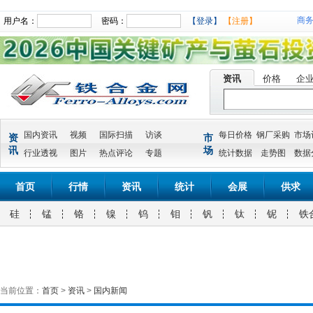
商
用户名：
密码：
【登录】
【注册】
资讯
价格
企
国内资讯
视频
国际扫描
访谈
每日价格
钢厂采购
市场
资
市
讯
场
行业透视
图片
热点评论
专题
统计数据
走势图
数据
首页
行情
资讯
统计
会展
供求
硅
锰
铬
镍
钨
钼
钒
钛
铌
铁
当前位置：
首页
>
资讯
>
国内新闻