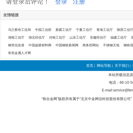
请登录后评论！
登录
注册
友情链接
乌兰察布工信局
中国工信部
新疆工信厅
宁夏工信厅
青海工信厅
陕西工信
湖南工信厅
湖北经信厅
河南工信厅
山东工信厅
安徽经信厅
福建工信厅
钢管信息港
中国超硬材料网
中国钢铁新闻网
商务部网站
不锈钢天地
钢铁
有色金属人才网
首页
网站导航
关于我们
|
|
|
本站所载信息及
电话：86-10-5
E-mail:service@fer
“铁合金网”版权所有属于“北京中金网信科技股份有限公司” 