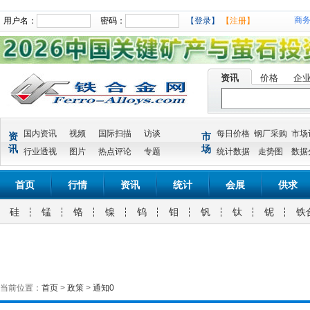
商
用户名：
密码：
【登录】
【注册】
资讯
价格
企
国内资讯
视频
国际扫描
访谈
每日价格
钢厂采购
市场
资
市
讯
场
行业透视
图片
热点评论
专题
统计数据
走势图
数据
首页
行情
资讯
统计
会展
供求
硅
锰
铬
镍
钨
钼
钒
钛
铌
铁
当前位置：
首页
>
政策
>
通知0