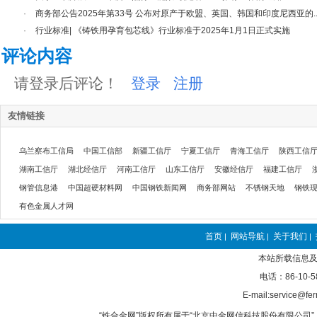
·
商务部公告2025年第33号 公布对原产于欧盟、英国、韩国和印度尼西亚的..
·
行业标准| 《铸铁用孕育包芯线》行业标准于2025年1月1日正式实施
评论内容
请登录后评论！
登录
注册
友情链接
乌兰察布工信局
中国工信部
新疆工信厅
宁夏工信厅
青海工信厅
陕西工信
湖南工信厅
湖北经信厅
河南工信厅
山东工信厅
安徽经信厅
福建工信厅
钢管信息港
中国超硬材料网
中国钢铁新闻网
商务部网站
不锈钢天地
钢铁
有色金属人才网
首页
网站导航
关于我们
|
|
|
本站所载信息及
电话：86-10-5
E-mail:service@fer
“铁合金网”版权所有属于“北京中金网信科技股份有限公司” 