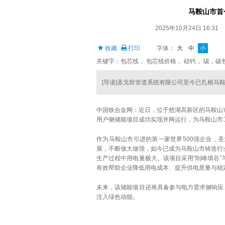
马鞍山市首
2025年10月24日 16:31
收藏
打印
字体：
大
中
小
关键字：包芯线， 包芯线价格， 硅钙， 碳，碳
[导读]圣戈班管道系统有限公司至今已扎根马
中国铁合金网：近日，位于慈湖高新区的马鞍山市首
用户侧储能项目成功实现并网运行，为马鞍山市
作为马鞍山市引进的第一家世界500强企业，
展，不断做大做强，如今已成为马鞍山市铸造行
生产过程中用电量极大。该项目采用“削峰填谷”
有效帮助企业降低用电成本、提升供电质量与稳
未来，该储能项目还将具备参与电力需求侧响应
注入绿色动能。