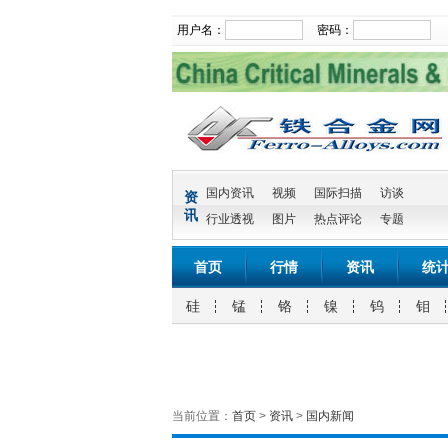
用户名：
密码：
国内资讯
视频
国际扫描
访谈
资
讯
行业透视
图片
热点评论
专题
首页
行情
资讯
统
硅
锰
铬
镍
钨
钼
当前位置：
首页
>
资讯
>
国内新闻