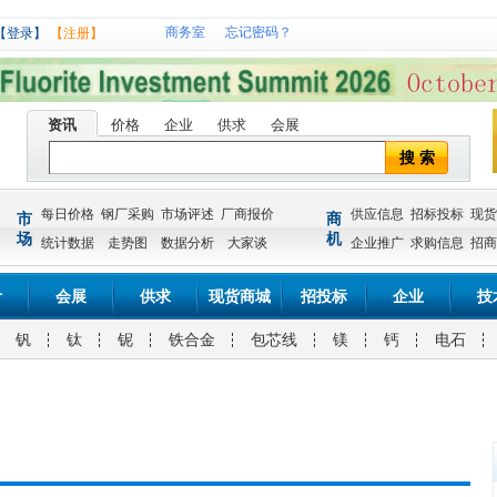
商务室
忘记密码？
【登录】
【注册】
资讯
价格
企业
供求
会展
搜 索
每日价格
钢厂采购
市场评述
厂商报价
供应信息
招标投标
现货
市
商
场
机
统计数据
走势图
数据分析
大家谈
企业推广
求购信息
招商
计
会展
供求
现货商城
招投标
企业
技
钒
钛
铌
铁合金
包芯线
镁
钙
电石