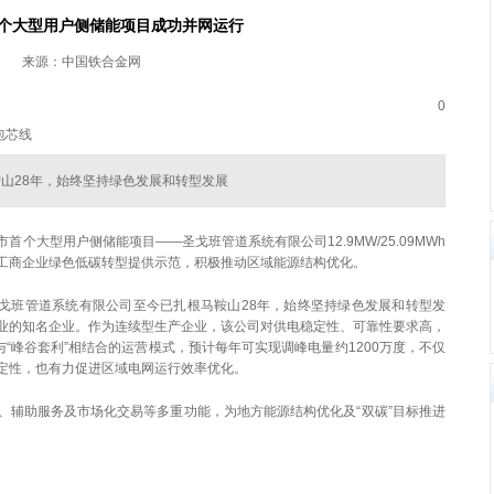
个大型用户侧储能项目成功并网运行
来源：中国铁合金网
0
包芯线
鞍山28年，始终坚持绿色发展和转型发展
个大型用户侧储能项目——圣戈班管道系统有限公司12.9MW/25.09MWh
工商企业绿色低碳转型提供示范，积极推动区域能源结构优化。
圣戈班管道系统有限公司至今已扎根马鞍山28年，始终坚持绿色发展和转型发
业的知名企业。作为连续型生产企业，该公司对供电稳定性、可靠性要求高，
与“峰谷套利”相结合的运营模式，预计每年可实现调峰电量约1200万度，不仅
定性，也有力促进区域电网运行效率优化。
、辅助服务及市场化交易等多重功能，为地方能源结构优化及“双碳”目标推进