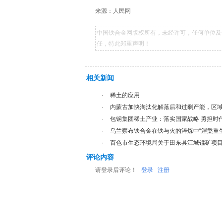
来源：人民网
中国铁合金网版权所有，未经许可，任何单位及
任，特此郑重声明！
相关新闻
·
稀土的应用
·
内蒙古加快淘汰化解落后和过剩产能，区
·
包钢集团稀土产业：落实国家战略 勇担时
·
乌兰察布铁合金在铁与火的淬炼中“涅槃重生
·
百色市生态环境局关于田东县江城锰矿项
评论内容
请登录后评论！
登录
注册