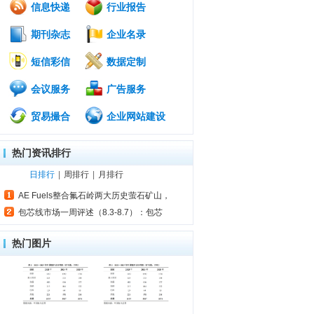
信息快递
行业报告
期刊杂志
企业名录
短信彩信
数据定制
会议服务
广告服务
贸易撮合
企业网站建设
热门资讯排行
日排行
|
周排行
|
月排行
AE Fuels整合氟石岭两大历史萤石矿山，
包芯线市场一周评述（8.3-8.7）：包芯
热门图片