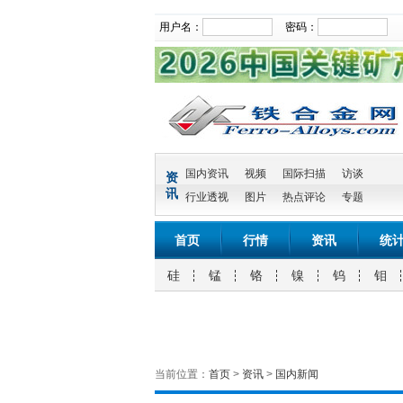
用户名：
密码：
国内资讯
视频
国际扫描
访谈
资
讯
行业透视
图片
热点评论
专题
首页
行情
资讯
统
硅
锰
铬
镍
钨
钼
当前位置：
首页
>
资讯
>
国内新闻