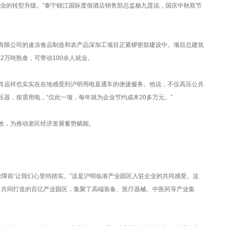
的转型升级。”泰宁锦江国际度假酒店销售部总监杨九莲说，国庆中秋双节
限公司的速冻食品制造和农产品深加工项目正紧锣密鼓建设中。项目总建筑
2万吨熟食，可带动100余人就业。
远祥也实实在在地感受到沪明用电直通车的便捷服务。他说，不仅高压公共
器，按需用电，“仅此一项，每年就为企业节约成本20多万元。”
，为推动老区经济发展蓄势赋能。
障前’让我们心里特踏实。”这是沪明临港产业园区入驻企业的共同感受。这
1月共同打造的百亿产业园区，集聚了高端装备、医疗器械、中医药等产业集