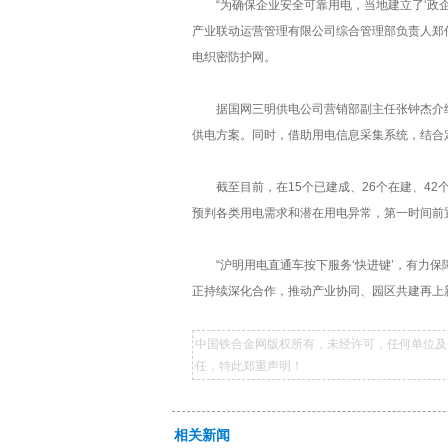
“为确保企业安全可靠用电，当地建立了‘政企
产业联动运营管理有限公司综合管理部负责人郑
电织密防护网。
据国网三明供电公司营销部副主任张钟杰介绍，
供电方案。同时，借助用电信息采集系统，结合
截至目前，在15个已建成、26个在建、42
预判各类用电需求和潜在用电异常，第一时间前
“沪明用电直通车按下服务‘快进键’，有力保
正持续深化合作，推动产业协同、园区共建再上
中国铁合金网版权所有，未经许可，任何单位及
任，特此郑重声明！
相关新闻