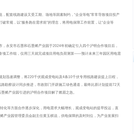
配套线路建设又受工期、场地等因素制约，“企业等电”常常导致项目投产
破常规，以“服务跑在需求前”的理念，将用电保障工作前置，让“企业等
永安市石墨和石墨烯产业园于2024年初确定引入四个沪明合作项目后，
专项工作组，仅用三天就完成项目用电负荷测算——预计未来三年园区用电需
迅速调整，将220千伏观成变电站及4条10千伏专用线路建设提上日程，
线路勘察设计同步推进，市政部门开辟施工绿色通道，最终比原计划提前72天
石墨烯产业园引进的沪明合作项目解了燃眉之急。
转化等方面合作逐步深化，用电需求大幅增长，观成变电站的提早投运，直
墨烯产业园管理委员会副主任黄玉棋说，供电保障的及时到位，为产业发展扫