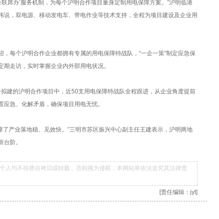
联席办’服务机制，为每个沪明合作项目量身定制用电保障方案。”沪明临港
伟说，双电源、移动发电车、带电作业等技术支持，全程为项目建设及企业用
每个沪明合作企业都拥有专属的用电保障特战队，“一企一策”制定应急保
定期走访，实时掌握企业内外部用电状况。
个拟建的沪明合作项目中，近50支用电保障特战队全程跟进，从企业角度提前
置应急、化解矛盾，确保项目用电无忧。
障了产业落地稳、见效快。”三明市苏区振兴中心副主任王建表示，沪明两地
新台阶。
个人均不得擅自拷贝或转载，否则视为侵权，本网站将依法追究其法律责
[责任编辑：jyt]