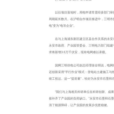
以往项目落地时，用电申请常需经多部门审批，
周期延长数月。在沪明合作项目推进中，三明市打
电”变为“电等企业”。
在与上海浦东新区建立区县合作关系的永安市，
永安市政府、产业园管委会、三明电力部门组建
求将新增3.6万千伏安，现有电网难以承载。
国网三明供电公司副总经理徐全明说，电网规划
还创新采用“平行作业”模式：变电站土建施工与
竣工投运。这一“提前量”，恰好为永安市石墨和
“我们与上海相关科研单位在科研创新、成果
接补齐了产业园的负荷缺口。”永安市石墨和石
清了能源障碍，让产业园的发展步伐更稳健。