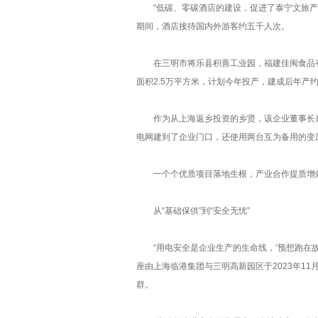
“低碳、零碳酒店的建设，促进了泰宁文旅产业
期间，酒店接待国内外游客约五千人次。
在三明市将乐县积善工业园，福建佳闽食品有
面积2.5万平方米，计划今年投产，建成后年产约
作为从上海返乡投资的乡贤，该企业董事长肖
电网建到了企业门口，还使用两台互为备用的变压
一个个优质项目落地生根，产业合作提质增效
从“基础保供”到“安全无忧”
“用电安全是企业生产的生命线，‘预想跑在故
座由上海临港集团与三明高新园区于2023年1
群。