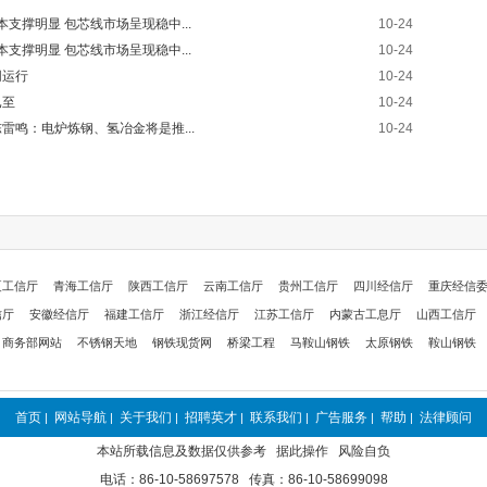
成本支撑明显 包芯线市场呈现稳中...
10-24
成本支撑明显 包芯线市场呈现稳中...
10-24
网运行
10-24
已至
10-24
鸣：电炉炼钢、氢冶金将是推...
10-24
夏工信厅
青海工信厅
陕西工信厅
云南工信厅
贵州工信厅
四川经信厅
重庆经信
信厅
安徽经信厅
福建工信厅
浙江经信厅
江苏工信厅
内蒙古工息厅
山西工信厅
商务部网站
不锈钢天地
钢铁现货网
桥梁工程
马鞍山钢铁
太原钢铁
鞍山钢铁
首页
网站导航
关于我们
招聘英才
联系我们
广告服务
帮助
法律顾问
|
|
|
|
|
|
|
本站所载信息及数据仅供参考 据此操作 风险自负
电话：86-10-58697578 传真：86-10-58699098