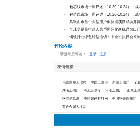
·
包芯线市场一周评述（10.20-10.24）：
·
包芯线市场一周评述（10.20-10.24）：
·
马鞍山市首个大型用户侧储能项目成功并
·
全球交易量推进人民币国际化新机遇窗口
·
钢铁行业绿色转型迫切！中金协执行会长陈雷
评论内容
请登录后评论！
登录
注册
友情链接
乌兰察布工信局
中国工信部
新疆工信厅
宁
湖南工信厅
湖北经信厅
河南工信厅
山东工
钢管信息港
中国超硬材料网
中国钢铁新闻网
有色金属人才网