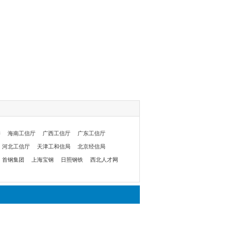
委
海南工信厅
广西工信厅
广东工信厅
河北工信厅
天津工和信局
北京经信局
首钢集团
上海宝钢
日照钢铁
西北人才网