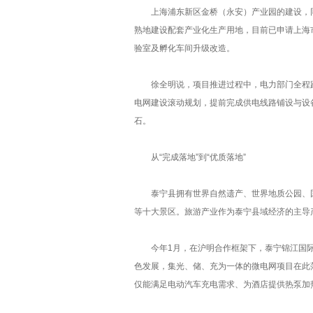
上海浦东新区金桥（永安）产业园的建设，同样
熟地建设配套产业化生产用地，目前已申请上海市
验室及孵化车间升级改造。
徐全明说，项目推进过程中，电力部门全程跟
电网建设滚动规划，提前完成供电线路铺设与设
石。
从“完成落地”到“优质落地”
泰宁县拥有世界自然遗产、世界地质公园、国
等十大景区。旅游产业作为泰宁县域经济的主导产
今年1月，在沪明合作框架下，泰宁锦江国际度
色发展，集光、储、充为一体的微电网项目在此落
仅能满足电动汽车充电需求、为酒店提供热泵加