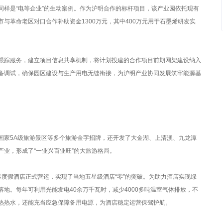
是“电等企业”的生动案例。作为沪明合作的标杆项目，该产业园依托现有
与革命老区对口合作补助资金1300万元，其中400万元用于石墨烯研发实
踪服务，建立项目信息共享机制，将计划投建的合作项目前期网架建设纳入
备调试，确保园区建设与生产用电无缝衔接，为沪明产业协同发展筑牢能源基
家5A级旅游景区等多个旅游金字招牌，还开发了大金湖、上清溪、九龙潭
业，形成了“一业兴百业旺”的大旅游格局。
假酒店正式营运，实现了当地五星级酒店“零”的突破。为助力酒店实现绿
地。每年可利用光能发电40余万千瓦时，减少4000多吨温室气体排放，不
热热水，还能充当应急保障备用电源，为酒店稳定运营保驾护航。