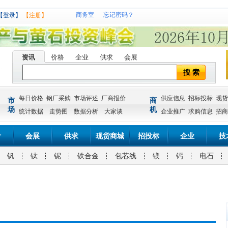
商务室
忘记密码？
【登录】
【注册】
资讯
价格
企业
供求
会展
搜 索
每日价格
钢厂采购
市场评述
厂商报价
供应信息
招标投标
现货
市
商
场
机
统计数据
走势图
数据分析
大家谈
企业推广
求购信息
招商
计
会展
供求
现货商城
招投标
企业
技
钒
钛
铌
铁合金
包芯线
镁
钙
电石