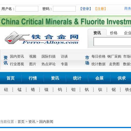
商
用户名：
密码：
【登录】
【注册】
资讯
价格
企
国内资讯
视频
国际扫描
访谈
每日价格
钢厂采购
市场
资
市
讯
场
行业透视
图片
热点评论
专题
统计数据
走势图
数据
首页
行情
资讯
统计
会展
供求
硅
锰
铬
镍
钨
钼
钒
钛
铌
铁
当前位置：
首页
>
资讯
>
国内新闻