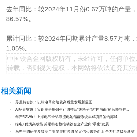
去年同比：较2024年11月份0.67万吨的产量
86.57%。
累计同比：较2024年同期累计产量8.57万吨，
1.05%。
中国铁合金网版权所有，未经许可，任何单位
转载，否则视为侵权，本网站将依法追究其法
相关新闻
·
苏尼特右旗：以绿电革命绘就高质量发展新蓝图
·
AI场景突破！宝钢股份炼钢生产调整从“改格子”到“控局面”的智能管控...
·
年产5GWh！上海电气全钒液流电池储能系统集成项目签约郯城
·
绿电+优质高载能 苏尼特右旗推动铁合金产业向“零废”发展
·
马秀兰调研宁夏锰基产业发展时强调 坚定信心乘势而上 全力打造锰基新材..