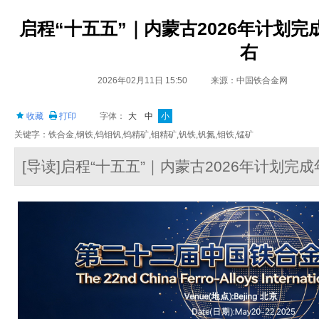
启程“十五五”｜内蒙古2026年计划
右
2026年02月11日 15:50
来源：中国铁合金网
收藏
打印
字体：
大
中
小
关键字：铁合金,钢铁,钨钼钒,钨精矿,钼精矿,钒铁,钒氮,钼铁,锰矿
[导读]启程“十五五”｜内蒙古2026年计划完