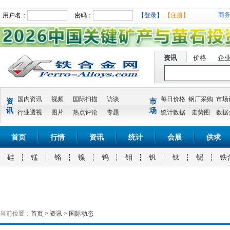
商
用户名：
密码：
【登录】
【注册】
资讯
价格
企
国内资讯
视频
国际扫描
访谈
每日价格
钢厂采购
市场
资
市
讯
场
行业透视
图片
热点评论
专题
统计数据
走势图
数据
首页
行情
资讯
统计
会展
供求
硅
锰
铬
镍
钨
钼
钒
钛
铌
铁
当前位置：
首页
>
资讯
>
国际动态