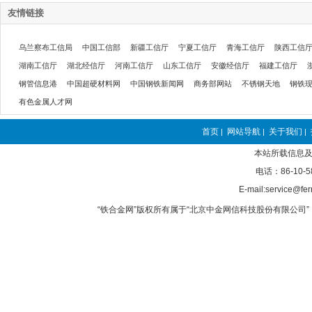
友情链接
乌兰察布工信局
中国工信部
新疆工信厅
宁夏工信厅
青海工信厅
陕西工信
湖南工信厅
湖北经信厅
河南工信厅
山东工信厅
安徽经信厅
福建工信厅
钢管信息港
中国超硬材料网
中国钢铁新闻网
商务部网站
不锈钢天地
钢铁
有色金属人才网
首页
网站导航
关于我们
|
|
|
本站所载信息及
电话：86-10-5
E-mail:service@fer
“铁合金网”版权所有属于“北京中金网信科技股份有限公司” 