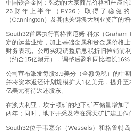
中国铁合金网：强劲的大宗商品价格和严谨的运营推
26财年上半年（FY26）取得了稳健
（Cannington）及其他关键澳大利亚资产的
South32首席执行官格雷厄姆·科尔（Graham
定的运营业绩，加上基础金属和贵金属价格上
财务表现。公司实现调整后息税折旧摊销前利润（
（约合15亿澳元），调整后盈利同比增长16%，
公司宣布派发每股3.9美分（全额免税）的中期
并将资本返还计划规模扩大1亿美元，提升至26
亿美元有待返还股东。
在澳大利亚，坎宁顿矿的地下矿石储量增加了
两年；同时，地下开采及潜在露天矿扩建工作
South32位于韦塞尔（Wessels）和格鲁特岛（G