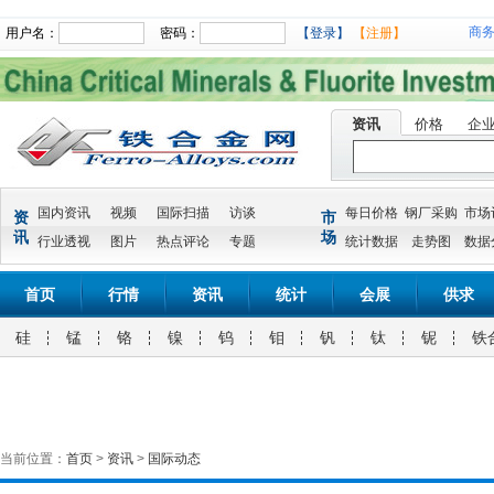
商
用户名：
密码：
【登录】
【注册】
资讯
价格
企
国内资讯
视频
国际扫描
访谈
每日价格
钢厂采购
市场
资
市
讯
场
行业透视
图片
热点评论
专题
统计数据
走势图
数据
首页
行情
资讯
统计
会展
供求
硅
锰
铬
镍
钨
钼
钒
钛
铌
铁
当前位置：
首页
>
资讯
>
国际动态