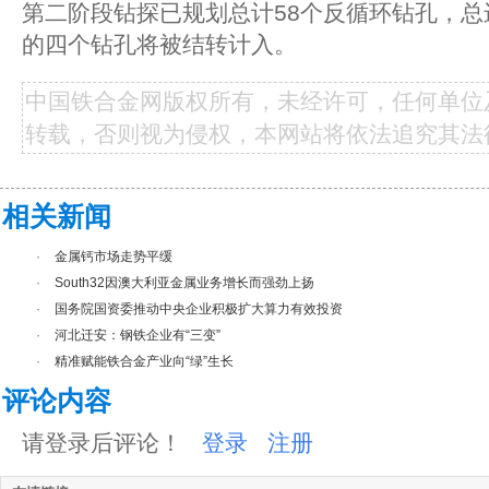
第二阶段钻探已规划总计58个反循环钻孔，总进
的四个钻孔将被结转计入。
中国铁合金网版权所有，未经许可，任何单位
转载，否则视为侵权，本网站将依法追究其法
相关新闻
·
金属钙市场走势平缓
·
South32因澳大利亚金属业务增长而强劲上扬
·
国务院国资委推动中央企业积极扩大算力有效投资
·
河北迁安：钢铁企业有“三变”
·
精准赋能铁合金产业向“绿”生长
评论内容
请登录后评论！
登录
注册