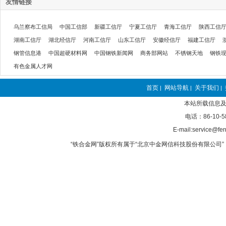
友情链接
乌兰察布工信局
中国工信部
新疆工信厅
宁夏工信厅
青海工信厅
陕西工信
湖南工信厅
湖北经信厅
河南工信厅
山东工信厅
安徽经信厅
福建工信厅
钢管信息港
中国超硬材料网
中国钢铁新闻网
商务部网站
不锈钢天地
钢铁
有色金属人才网
首页
网站导航
关于我们
|
|
|
本站所载信息及
电话：86-10-5
E-mail:service@fer
“铁合金网”版权所有属于“北京中金网信科技股份有限公司” 