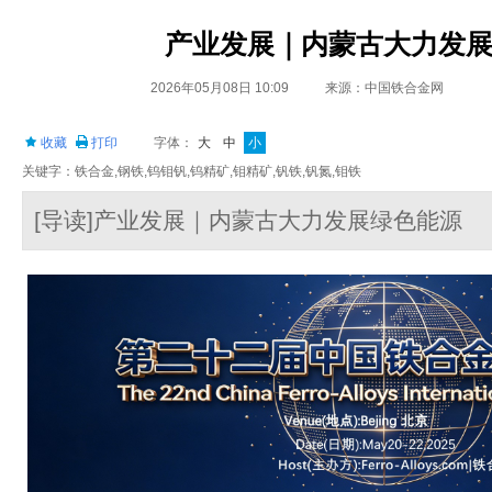
产业发展｜内蒙古大力发
2026年05月08日 10:09
来源：中国铁合金网
收藏
打印
字体：
大
中
小
关键字：铁合金,钢铁,钨钼钒,钨精矿,钼精矿,钒铁,钒氮,钼铁
[导读]产业发展｜内蒙古大力发展绿色能源