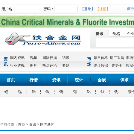
商
用户名：
密码：
【登录】
【注册】
资讯
价格
企
国内资讯
视频
国际扫描
访谈
每日价格
钢厂采购
市场
资
市
讯
场
行业透视
图片
热点评论
专题
统计数据
走势图
数据
首页
行情
资讯
统计
会展
供求
硅
锰
铬
镍
钨
钼
钒
钛
铌
铁
当前位置：
首页
>
资讯
>
国内新闻