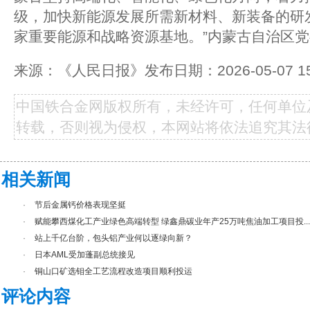
级，加快新能源发展所需新材料、新装备的研
家重要能源和战略资源基地。”内蒙古自治区
来源：《人民日报》发布日期：2026-05-07 15
中国铁合金网版权所有，未经许可，任何单位
转载，否则视为侵权，本网站将依法追究其法
相关新闻
·
节后金属钙价格表现坚挺
·
赋能攀西煤化工产业绿色高端转型 绿鑫鼎碳业年产25万吨焦油加工项目投...
·
站上千亿台阶，包头铝产业何以逐绿向新？
·
日本AML受加蓬副总统接见
·
铜山口矿选钼全工艺流程改造项目顺利投运
评论内容