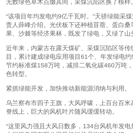
无数绿色草木点缀其间，采煤沉陷区换了模样
“该项目年均发电约9亿千瓦时。”天骄绿能采
责人薛峰介绍。光伏板下还种植苜蓿、蛋白桑
果、沙棘等经济果林，既发了绿电，又绿了山
近年来，内蒙古在露天煤矿、采煤沉陷区等传
目，累计建成绿电应用项目61个、年发绿电约
节约标准煤158万吨，减排二氧化碳460万吨
色转型。
紧抓绿能开发，加快推动新能源消纳与利用。
乌兰察布市四子王旗，大风呼啸，上百台百米
脊线上，巨大的风机叶片随风缓缓转动。
“这里风力强且大风日数多，134台风机年发电