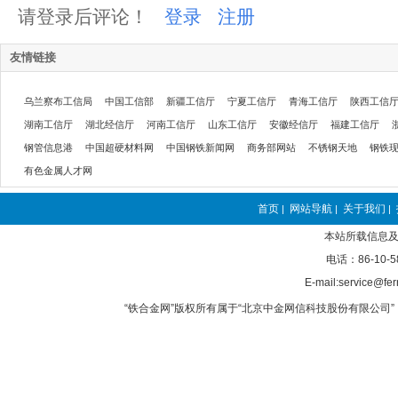
请登录后评论！
登录
注册
友情链接
乌兰察布工信局
中国工信部
新疆工信厅
宁夏工信厅
青海工信厅
陕西工信
湖南工信厅
湖北经信厅
河南工信厅
山东工信厅
安徽经信厅
福建工信厅
钢管信息港
中国超硬材料网
中国钢铁新闻网
商务部网站
不锈钢天地
钢铁
有色金属人才网
首页
网站导航
关于我们
|
|
|
本站所载信息及
电话：86-10-5
E-mail:service@fer
“铁合金网”版权所有属于“北京中金网信科技股份有限公司” 